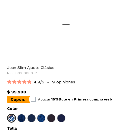
Jean Slim Ajuste Clásico
REF. 60160000-2
4.9
/
5
-
9
opiniones
$ 99.900
Cupón:
Aplicar
15%Dcto en Primera compra web
Color
Talla