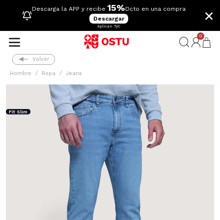
15%
×
Descarga la APP y recibe
Dcto en una compra
Descargar
Aplican TyC
0
Volver
Hombre
Ropa
Jeans
Fit Slim