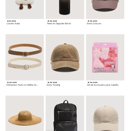
$ 12.900
$ 29.900
$ 29.900
Llavero Nube
Termo en Degrade 500 ml
Gorra Corazon
$ 29.900
$ 29.900
$ 49.900
Cinturones Pack x2 Hebilla Ovalada
Gorra Flowing
Set de Accesorios para Cabello