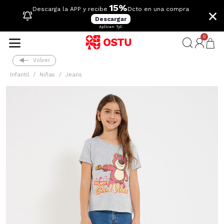
15%
×
Descarga la APP y recibe
Dcto en una compra
Descargar
Aplican TyC
0
Volver
Infantil
Niñas
Jeans