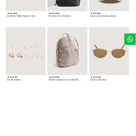
$ 39.900
$ 69.900
$ 29.900
Sombrero Tejido Figuras Mar
Mochila Con Bolsillos
Gorra acanalada unicolor
$ 24.900
$ 69.900
$ 34.900
Set x6 Aretes
Morral Compacto con Bolsillo Frontal
Gafas Doradas