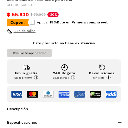
REF. 90160089
$ 55.930
$ 79.900
-30%
Cupón:
Aplicar
15%Dcto en Primera compra web
Guia de tallas
Este producto no tiene existencias
Calcular tiempo de envío
Envío gratis
24H Bogotá
Devoluciones
i
i
i
Desde
$ 159.900
Envío express
Sin costo
Descripción
Especificaciones