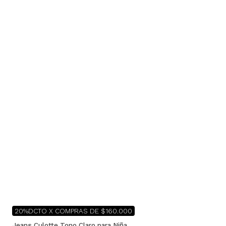
20%DCTO X COMPRAS DE $160.000
Jeans Culotte Tono Claro para Niña