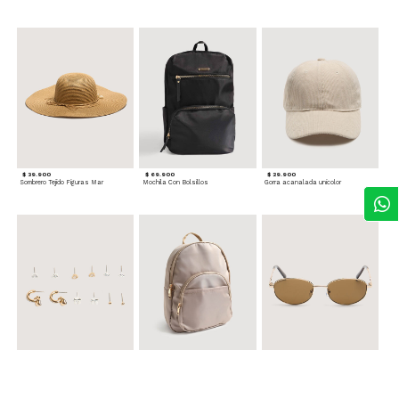
$ 39.900
$ 69.900
$ 29.900
Sombrero Tejido Figuras Mar
Mochila Con Bolsillos
Gorra acanalada unicolor
$ 24.900
$ 69.900
$ 34.900
Set x6 Aretes
Morral Compacto con Bolsillo Frontal
Gafas Doradas