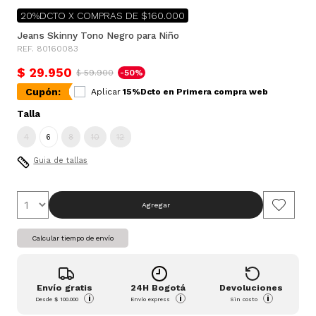
20%DCTO X COMPRAS DE $160.000
Jeans Skinny Tono Negro para Niño
REF. 80160083
$ 29.950
$ 59.900
-50%
Cupón:
Aplicar
15%Dcto en Primera compra web
Talla
4
6
8
10
12
Guia de tallas
Agregar
Calcular tiempo de envío
Envío gratis
24H Bogotá
Devoluciones
i
i
i
Desde
$ 100.000
Envío express
Sin costo