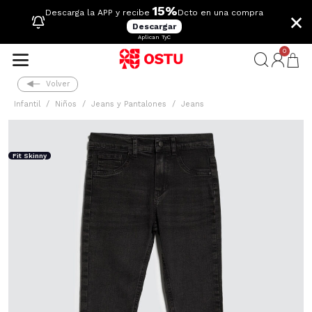
15%
×
Descarga la APP y recibe
Dcto en una compra
Descargar
Aplican TyC
0
Volver
Infantil
Niños
Jeans y Pantalones
Jeans
Fit Skinny