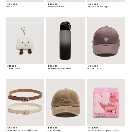
$ 29.900
$ 29.900
$ 29.900
Gorra A
Termo con infusor
Reata Elastica Tejida
$ 12.900
$ 29.900
$ 29.900
Llavero Nube
Termo en Degrade 500 ml
Gorra Corazon
$ 29.900
$ 29.900
$ 49.900
Cinturones Pack x2 Hebilla Ovalada
Gorra Flowing
Set de Accesorios para Cabello