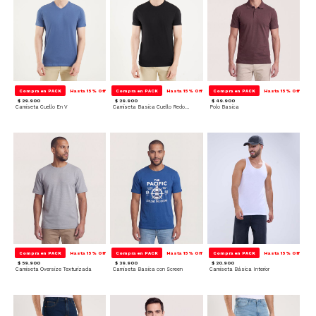
Compra en PACK
Hasta 15% Off
Compra en PACK
Hasta 15% Off
Compra en PACK
Hasta 15% Off
$ 29.900
$ 29.900
$ 49.900
Camiseta Cuello En V
Camiseta Basica Cuello Redondo
Polo Basica
Compra en PACK
Hasta 15% Off
Compra en PACK
Hasta 15% Off
Compra en PACK
Hasta 15% Off
$ 59.900
$ 39.900
$ 20.900
Camiseta Oversize Texturizada
Camiseta Basica con Screen
Camiseta Básica Interior