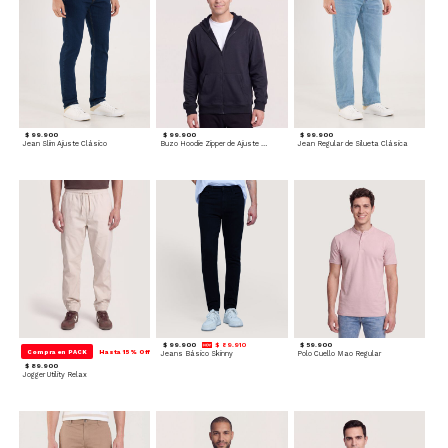
$ 99.900
$ 99.900
$ 99.900
Jean Slim Ajuste Clásico
Buzo Hoodie Zipper de Ajuste Cómodo
Jean Regular de Silueta Clásica
$ 99.900
$ 89.910
$ 59.900
Compra en PACK
Hasta 15% Off
Jeans Básico Skinny
Polo Cuello Mao Regular
$ 89.900
Jogger Utility Relax