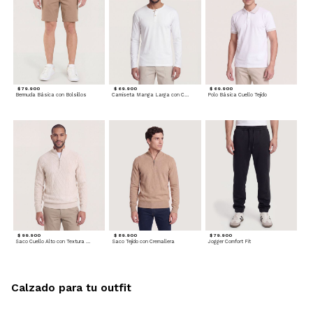
$ 79.900
$ 69.900
$ 69.900
Bermuda Básica con Bolsillos
Camiseta Manga Larga con Cuello Henley
Polo Básica Cuello Tejido
$ 99.900
$ 89.900
$ 79.900
Saco Cuello Alto con Textura Trenzada
Saco Tejido con Cremallera
Jogger Comfort Fit
Calzado para tu outfit