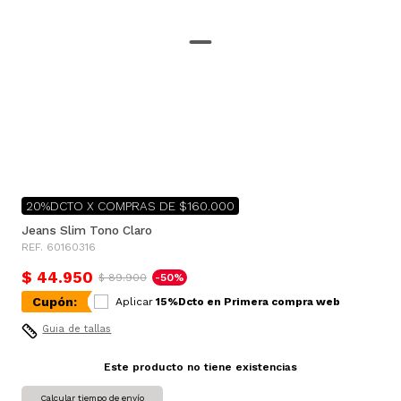
20%DCTO X COMPRAS DE $160.000
Jeans Slim Tono Claro
REF. 60160316
$ 44.950
$ 89.900
-50%
Cupón:
Aplicar
15%Dcto en Primera compra web
Guia de tallas
Este producto no tiene existencias
Calcular tiempo de envío