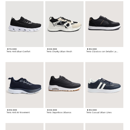
$ 79.900
$ 99.000
$ 89.900
Tenis Knit Urban Comfort
Tenis Chunky Urban Mesh
Tenis Clásicos con Detalle Lateral
$ 89.900
$ 99.900
$ 89.900
Tenis Knit Air Movement
Tenis Deportivos Urbanos
Tenis Casual Urban Lines