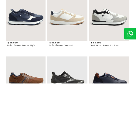
$ 99.900
$ 89.900
$ 99.900
Tenis Urbanos Runner Style
Tenis Urbanos Contrast
Tenis Urban Runner Contrast
$ 99.900
$ 89.900
$ 99.900
Tenis Casual Urban
Tenis Deportivos para hombre
Tenis Formales con Detalles