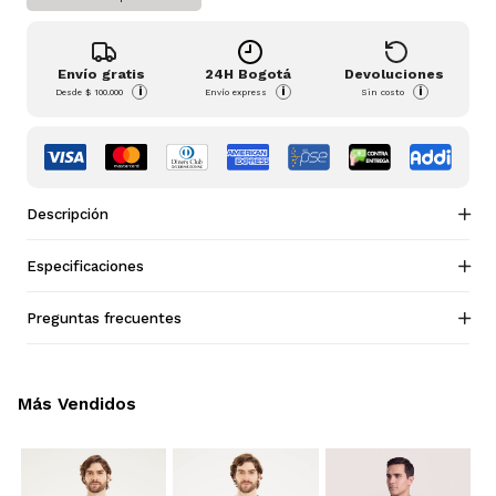
Envío gratis
24H Bogotá
Devoluciones
i
i
i
Desde
$ 100.000
Envío express
Sin costo
Descripción
Especificaciones
Preguntas frecuentes
Más Vendidos