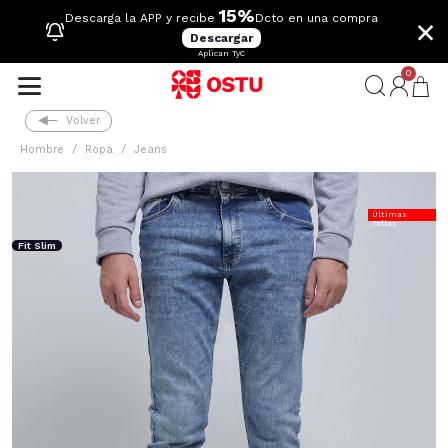
15%
×
Descarga la APP y recibe
Dcto en una compra
Descargar
Aplican TyC
0
Volver
Hombre
Ropa
Jeans
Últimas
Tallas
Fit Slim