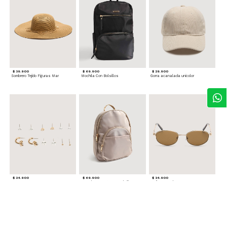
$ 39.900
$ 69.900
$ 29.900
Sombrero Tejido Figuras Mar
Mochila Con Bolsillos
Gorra acanalada unicolor
$ 24.900
$ 69.900
$ 34.900
Set x6 Aretes
Morral Compacto con Bolsillo Frontal
Gafas Doradas