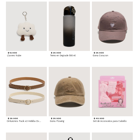
$ 12.900
$ 29.900
$ 29.900
Llavero Nube
Termo en Degrade 500 ml
Gorra Corazon
$ 29.900
$ 29.900
$ 49.900
Cinturones Pack x2 Hebilla Ovalada
Gorra Flowing
Set de Accesorios para Cabello