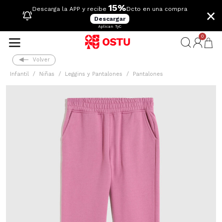
15%
×
Descarga la APP y recibe
Dcto en una compra
Descargar
Aplican TyC
0
Volver
Infantil
Niñas
Leggins y Pantalones
Pantalones