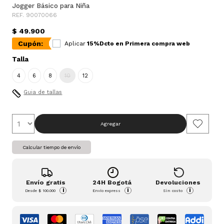
Jogger Básico para Niña
REF. 90070066
$ 49.900
Cupón:
Aplicar
15%Dcto en Primera compra web
Talla
4
6
8
10
12
Guia de tallas
Agregar
Calcular tiempo de envío
Envío gratis
24H Bogotá
Devoluciones
i
i
i
Desde
$ 100.000
Envío express
Sin costo