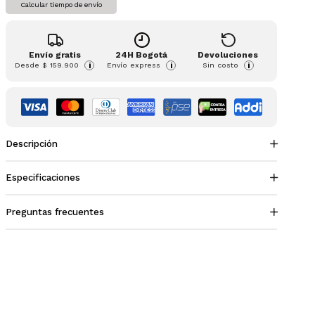
Calcular tiempo de envío
Envío gratis
24H Bogotá
Devoluciones
Desde
$ 159.900
Envío express
Sin costo
i
i
i
Descripción
Especificaciones
Preguntas frecuentes