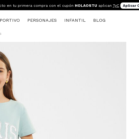
cto en tu primera compra con el cupón
HOLAOSTU
aplican
TyC
Aplicar
PORTIVO
PERSONAJES
INFANTIL
BLOG
s