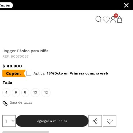
×
 Cupón
0
Jogger Básico para Niña
REF. 90070067
$ 49.900
Cupón:
Aplicar
15%Dcto en Primera compra web
Talla
4
6
8
10
12
Guia de tallas
Agregar a mi bolsa