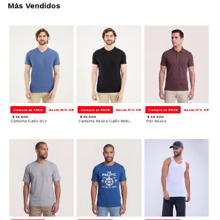
Más Vendidos
Compra en PACK
Hasta 15% Off
Compra en PACK
Hasta 15% Off
Compra en PACK
Hasta 15% Off
$ 29.900
$ 29.900
$ 49.900
Camiseta Cuello En V
Camiseta Basica Cuello Redondo
Polo Basica