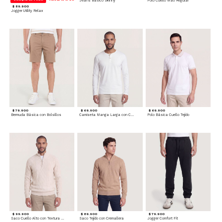
Jeans Básico Skinny
Polo Cuello Mao Regular
$ 89.900
Jogger Utility Relax
$ 79.900
$ 69.900
$ 69.900
Bermuda Básica con Bolsillos
Camiseta Manga Larga con Cuello Henley
Polo Básica Cuello Tejido
$ 99.900
$ 89.900
$ 79.900
Saco Cuello Alto con Textura Trenzada
Saco Tejido con Cremallera
Jogger Comfort Fit