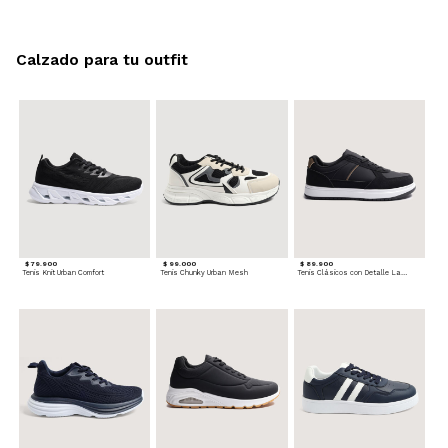
Calzado para tu outfit
$ 79.900
$ 99.000
$ 89.900
Tenis Knit Urban Comfort
Tenis Chunky Urban Mesh
Tenis Clásicos con Detalle Lateral