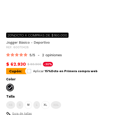
20%DCTO X COMPRAS DE $160.000
Jogger Básico - Deportivo
REF. 60070428
5
/
5
-
2
opiniones
$ 62.930
$ 89.900
-30%
Cupón:
Aplicar
15%Dcto en Primera compra web
Color
Talla
XS
S
M
L
XL
XXL
Guia de tallas