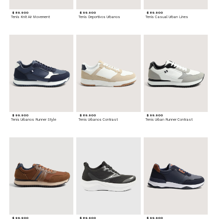
$ 89.900
$ 99.900
$ 89.900
Tenis Knit Air Movement
Tenis Deportivos Urbanos
Tenis Casual Urban Lines
$ 99.900
$ 89.900
$ 99.900
Tenis Urbanos Runner Style
Tenis Urbanos Contrast
Tenis Urban Runner Contrast
$ 99.900
$ 89.900
$ 99.900