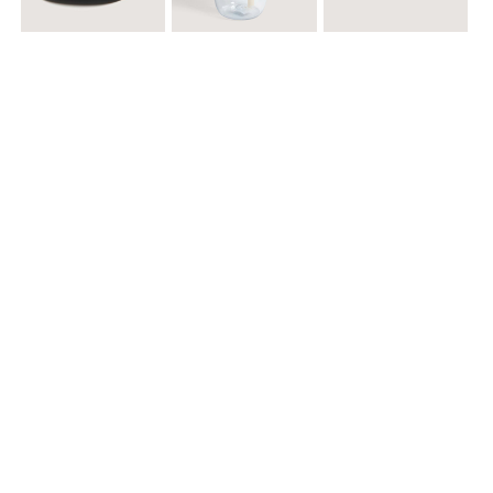
$ 29.900
$ 29.900
$ 29.900
Gorra A
Termo con infusor
Reata Elastica Tejida
$ 12.900
$ 29.900
$ 29.900
Llavero Nube
Termo en Degrade 500 ml
Gorra Corazon