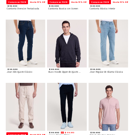
Compra en PACK
Hasta 15% Off
Compra en PACK
Hasta 15% Off
Compra en PACK
Hasta 15% Off
$ 59.900
$ 39.900
$ 20.900
Camiseta Oversize Texturizada
Camiseta Basica con Screen
Camiseta Básica Interior
$ 99.900
$ 99.900
$ 99.900
Jean Slim Ajuste Clásico
Buzo Hoodie Zipper de Ajuste Cómodo
Jean Regular de Silueta Clásica
$ 99.900
$ 89.910
$ 59.900
Compra en PACK
Hasta 15% Off