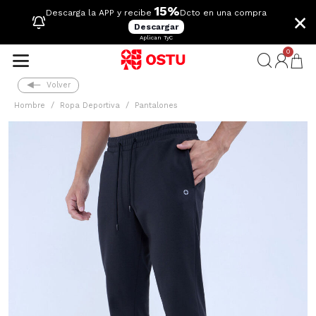
15%
×
Descarga la APP y recibe
Dcto en una compra
Descargar
Aplican TyC
0
Volver
Hombre
Ropa Deportiva
Pantalones