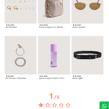
$ 24.900
$ 69.900
$ 34.900
Set x6 Aretes
Morral Compacto con Bolsillo Frontal
Gafas Doradas
$ 22.900
$ 24.900
$ 29.900
Set Pulseras Plateadas
Splash Corporal PURPLE PASSION - Floral
Reata Tejida
1
/
5