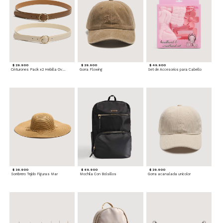
$ 29.900
$ 29.900
$ 49.900
Cinturones Pack x2 Hebilla Ovalada
Gorra Flowing
Set de Accesorios para Cabello
$ 39.900
$ 69.900
$ 29.900
Sombrero Tejido Figuras Mar
Mochila Con Bolsillos
Gorra acanalada unicolor