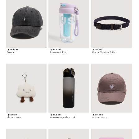
$ 29.900
$ 29.900
$ 29.900
Gorra A
Termo con infusor
Reata Elastica Tejida
$ 12.900
$ 29.900
$ 29.900
Llavero Nube
Termo en Degrade 500 ml
Gorra Corazon