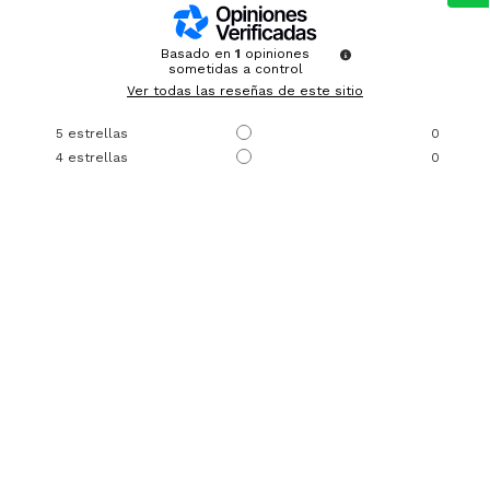
Basado en
1
opiniones
sometidas a control
Ver todas las reseñas de este sitio
5
estrellas
0
4
estrellas
0
3
estrellas
0
2
estrellas
0
1
estrella
1
Ordenar las opiniones
1
/
5
Opinión verificada