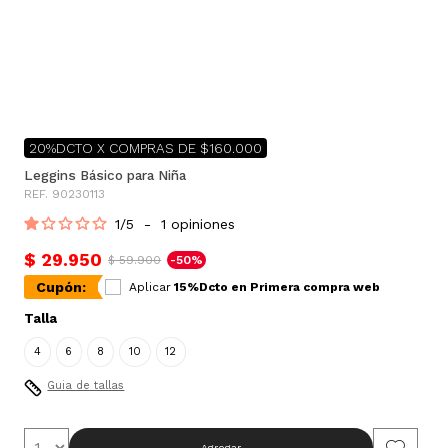
20%DCTO X COMPRAS DE $160.000
Leggins Básico para Niña
REF. 90230113
1
/
5
-
1
opiniones
$ 29.950
$ 59.900
-50%
Cupón:
Aplicar
15%Dcto en Primera compra web
Talla
4
6
8
10
12
Guia de tallas
Agregar