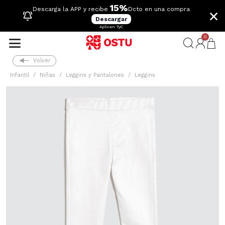
15%
×
Descarga la APP y recibe
Dcto en una compra
Descargar
Aplican TyC
0
Volver
Infantil
Niñas
Leggins y Pantalones
Leggins