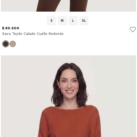
S
M
L
XL
$ 89.900
Saco Tejido Calado Cuello Redondo