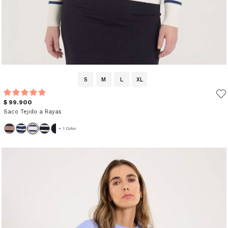
S
M
L
XL
$ 99.900
Saco Tejido a Rayas
+ 1 Color