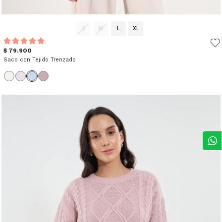
S
M
L
XL
$ 79.900
Saco con Tejido Trenzado