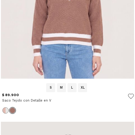
S
M
L
XL
$ 89.900
Saco Tejido con Detalle en V