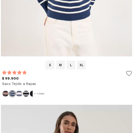
S
M
L
XL
$ 99.900
Saco Tejido a Rayas
+ 1 Color