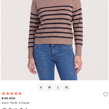
S
M
L
XL
$ 99.900
Saco Tejido a Rayas