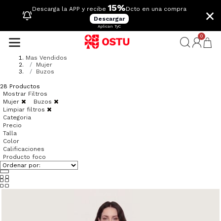
15%
×
Descarga la APP y recibe
Dcto en una compra
Descargar
Aplican TyC
0
Mas Vendidos
Mujer
Buzos
28
Productos
Mostrar Filtros
Mujer
Buzos
Limpiar filtros
Categoria
Precio
Talla
Color
Calificaciones
Producto foco