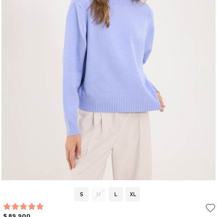
S
M
L
XL
$ 89.900