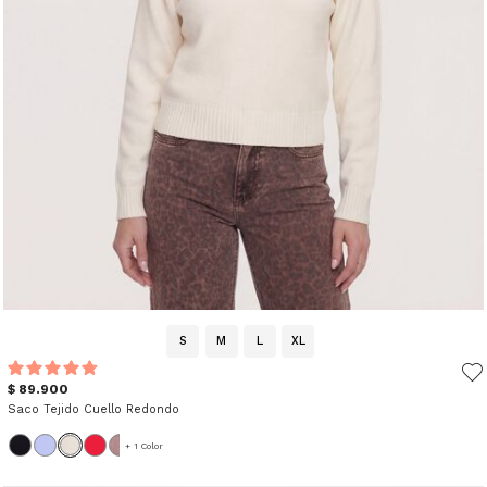
S
M
L
XL
$ 89.900
Saco Tejido Cuello Redondo
+ 1 Color