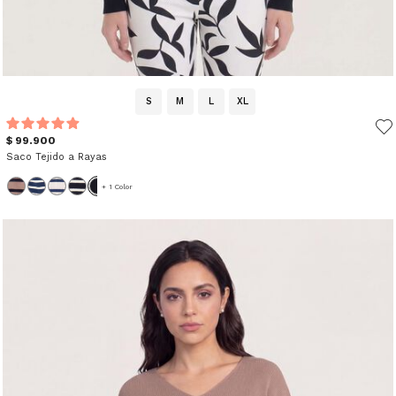
S
M
L
XL
$ 99.900
Saco Tejido a Rayas
+ 1 Color