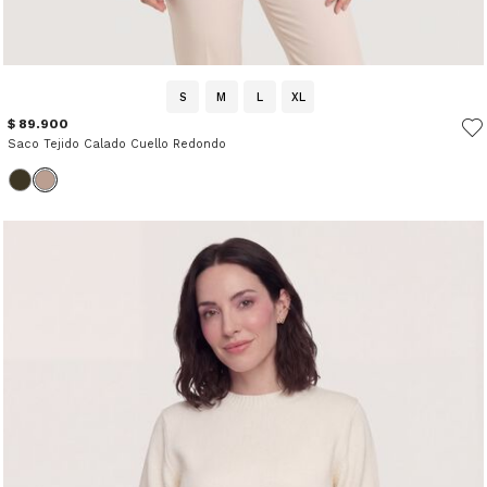
S
M
L
XL
$ 89.900
Saco Tejido Calado Cuello Redondo