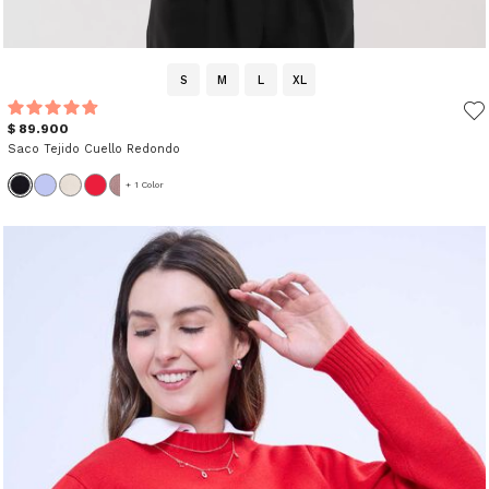
S
M
L
XL
$ 89.900
Saco Tejido Cuello Redondo
+ 1 Color