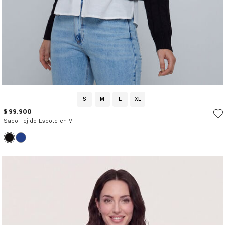
S
M
L
XL
$ 99.900
Saco Tejido Escote en V