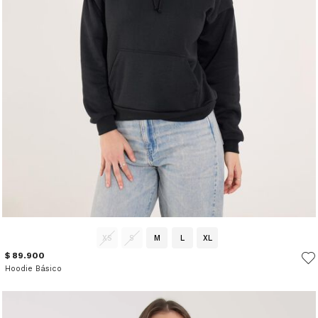
XS
S
M
L
XL
$ 89.900
Hoodie Básico