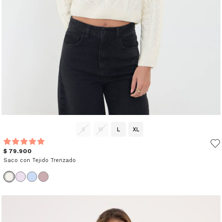
S
M
L
XL
$ 79.900
Saco con Tejido Trenzado