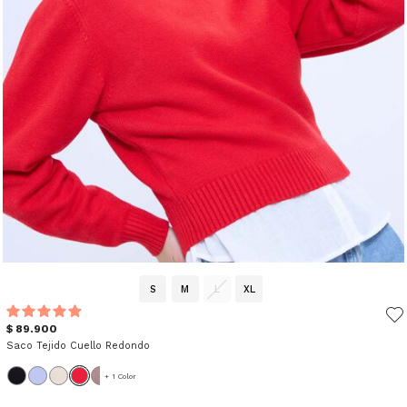
S
M
L
XL
$ 89.900
Saco Tejido Cuello Redondo
+ 1 Color