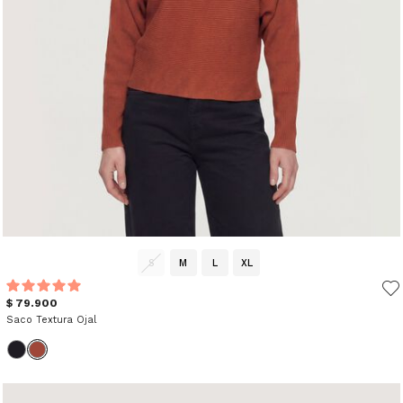
S
M
L
XL
$ 79.900
Saco Textura Ojal