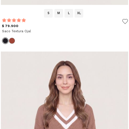
S
M
L
XL
$ 79.900
Saco Textura Ojal