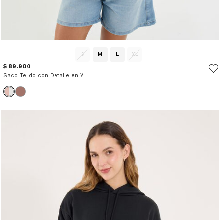
S
M
L
XL
$ 89.900
Saco Tejido con Detalle en V