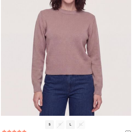
S
M
L
XL