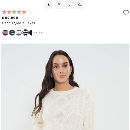
S
M
L
XL
$ 99.900
Saco Tejido a Rayas
+ 1 Color