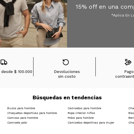
15% off en una com
*Aplica En L
s desde
$ 100.000
Devoluciones
Pago
sin costo
contraen
Búsquedas en tendencias
Buzos para hombre
Camisetas para hombre
Cha
Chaquetas deportivas para hombre
Ropa interior niños
Bla
Camisas para hombre
Polos para hombre
Ber
Camiseta polo
Camisetas deportivas para mujer
Cha