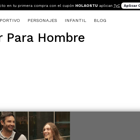
cto en tu primera compra con el cupón
HOLAOSTU
aplican
TyC
Aplicar
PORTIVO
PERSONAJES
INFANTIL
BLOG
r Para Hombre