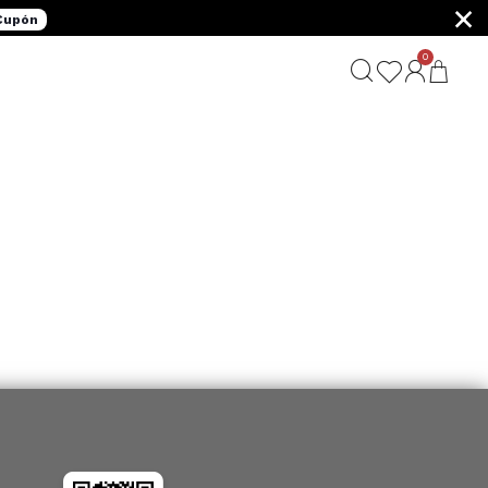
×
 Cupón
0