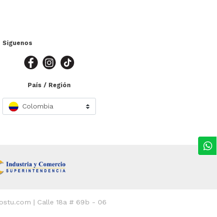
Siguenos
País / Región
Colombia
@ostu.com | Calle 18a # 69b - 06