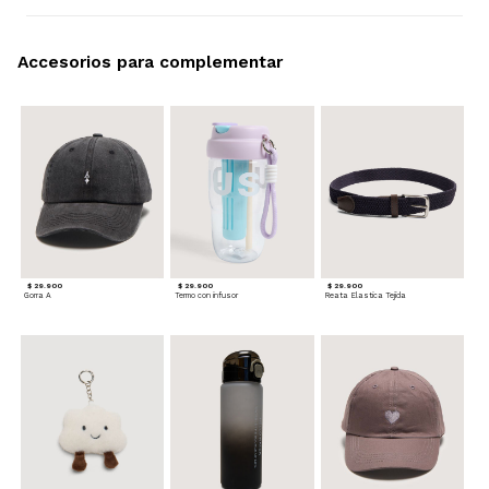
Accesorios para complementar
$ 29.900
$ 29.900
$ 29.900
Gorra A
Termo con infusor
Reata Elastica Tejida