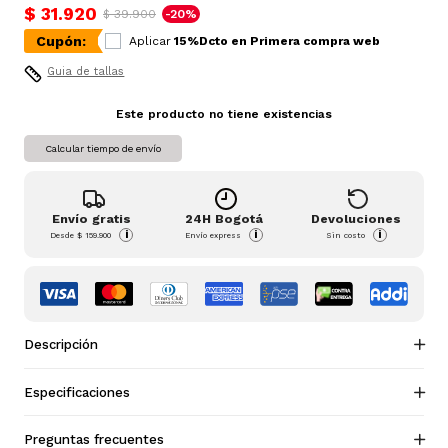
$ 31.920
$ 39.900
-20%
Cupón:
Aplicar
15%Dcto en Primera compra web
Guia de tallas
Este producto no tiene existencias
Calcular tiempo de envío
Envío gratis
24H Bogotá
Devoluciones
i
i
i
Desde
$ 159.900
Envío express
Sin costo
Descripción
Especificaciones
Preguntas frecuentes