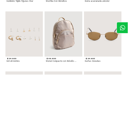
Sombrero Tejido Figuras Mar
Mochila Con Bolsillos
Gorra acanalada unicolor
$ 24.900
$ 69.900
$ 34.900
Set x6 Aretes
Morral Compacto con Bolsillo Frontal
Gafas Doradas
$ 22.900
$ 24.900
$ 29.900
Set Pulseras Plateadas
Splash Corporal PURPLE PASSION - Floral
Reata Tejida