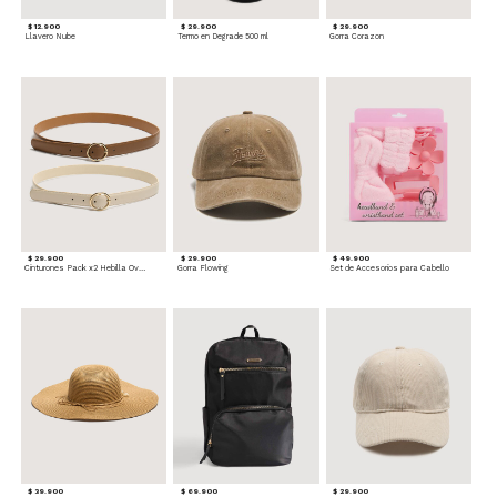
$ 12.900
$ 29.900
$ 29.900
Llavero Nube
Termo en Degrade 500 ml
Gorra Corazon
$ 29.900
$ 29.900
$ 49.900
Cinturones Pack x2 Hebilla Ovalada
Gorra Flowing
Set de Accesorios para Cabello
$ 39.900
$ 69.900
$ 29.900