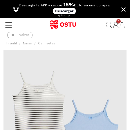
15%
×
Descarga la APP y recibe
Dcto en una compra
Descargar
Aplican TyC
0
Volver
Infantil
Niñas
Camisetas