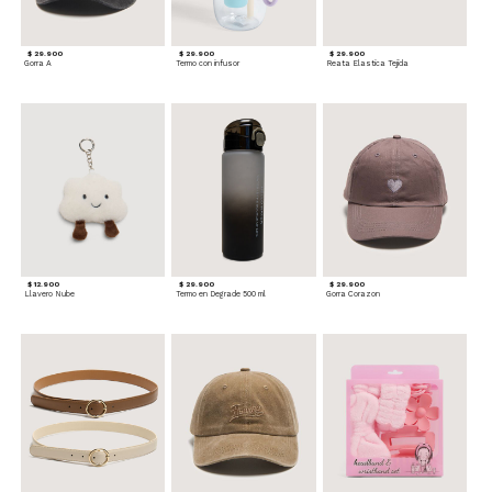
$ 29.900
$ 29.900
$ 29.900
Gorra A
Termo con infusor
Reata Elastica Tejida
$ 12.900
$ 29.900
$ 29.900
Llavero Nube
Termo en Degrade 500 ml
Gorra Corazon