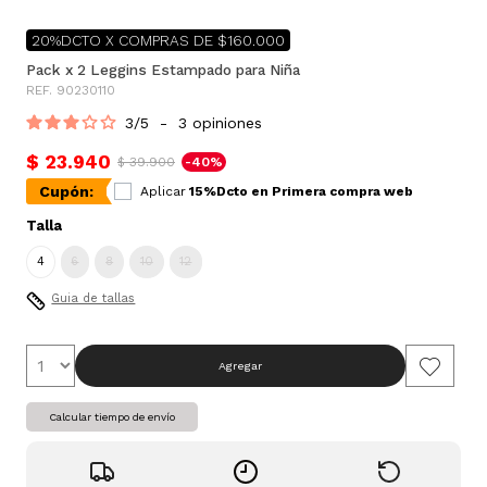
20%DCTO X COMPRAS DE $160.000
Pack x 2 Leggins Estampado para Niña
REF. 90230110
3
/
5
-
3
opiniones
$ 23.940
$ 39.900
-40%
Cupón:
Aplicar
15%Dcto en Primera compra web
Talla
4
6
8
10
12
Guia de tallas
Agregar
Calcular tiempo de envío