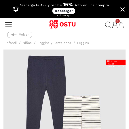
15%
×
Descarga la APP y recibe
Dcto en una compra
Descargar
Aplican TyC
0
Volver
Infantil
Niñas
Leggins y Pantalones
Leggins
Últimas
Tallas
20%Dcto Extra