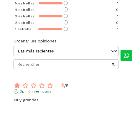
5
estrellas
1
4
estrellas
0
3
estrellas
1
2
estrellas
0
1
estrella
1
Ordenar las opiniones
1
/
5
Opinión verificada
Muy grandes
Opinión del
24/7/2026
, tras una experiencia del
2/7/2026
por
Angelica G.
Útil
(0)
Informe