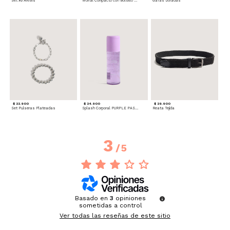
Set x6 Aretes
Morral Compacto con Bolsillo Frontal
Gafas Doradas
$ 22.900
$ 24.900
$ 29.900
Set Pulseras Plateadas
Splash Corporal PURPLE PASSION - Floral
Reata Tejida
3
/
5
Basado en
3
opiniones
sometidas a control
Ver todas las reseñas de este sitio