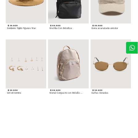
$ 39.900
$ 69.900
$ 29.900
Sombrero Tejido Figuras Mar
Mochila Con Bolsillos
Gorra acanalada unicolor
$ 24.900
$ 69.900
$ 34.900
Set x6 Aretes
Morral Compacto con Bolsillo Frontal
Gafas Doradas