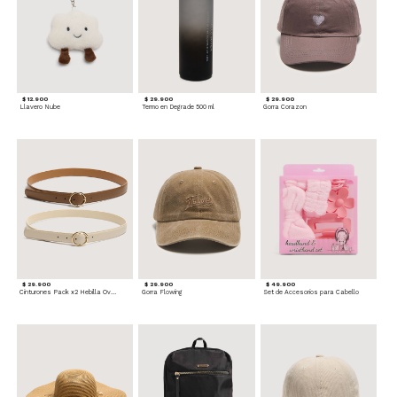
$ 12.900
$ 29.900
$ 29.900
Llavero Nube
Termo en Degrade 500 ml
Gorra Corazon
$ 29.900
$ 29.900
$ 49.900
Cinturones Pack x2 Hebilla Ovalada
Gorra Flowing
Set de Accesorios para Cabello