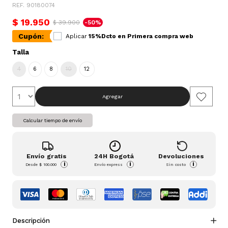
REF. 90180074
$ 19.950
$ 39.900
-50%
Cupón:
Aplicar
15%Dcto en Primera compra web
Talla
4
6
8
10
12
Agregar
Calcular tiempo de envío
Envío gratis
24H Bogotá
Devoluciones
i
i
i
Desde
$ 100.000
Envío express
Sin costo
Descripción