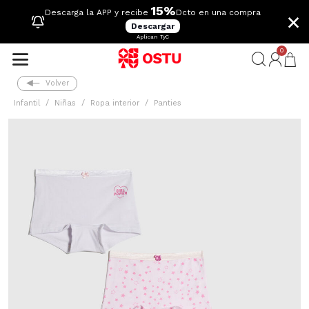
15%
×
Descarga la APP y recibe
Dcto en una compra
Descargar
Aplican TyC
0
Volver
Infantil
Niñas
Ropa interior
Panties