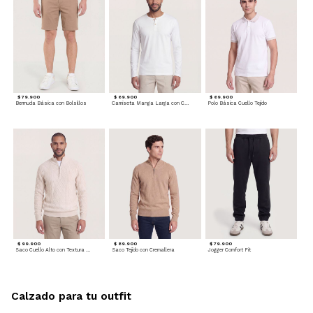
$ 79.900
$ 69.900
$ 69.900
Bermuda Básica con Bolsillos
Camiseta Manga Larga con Cuello Henley
Polo Básica Cuello Tejido
$ 99.900
$ 89.900
$ 79.900
Saco Cuello Alto con Textura Trenzada
Saco Tejido con Cremallera
Jogger Comfort Fit
Calzado para tu outfit