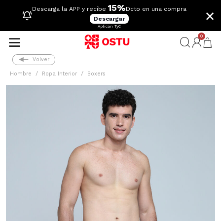
15%
×
Descarga la APP y recibe
Dcto en una compra
Descargar
Aplican TyC
0
Volver
Hombre
Ropa Interior
Boxers