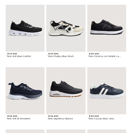
$ 79.900
$ 99.000
$ 89.900
Tenis Knit Urban Comfort
Tenis Chunky Urban Mesh
Tenis Clásicos con Detalle Lateral
$ 89.900
$ 99.900
$ 89.900
Tenis Knit Air Movement
Tenis Deportivos Urbanos
Tenis Casual Urban Lines