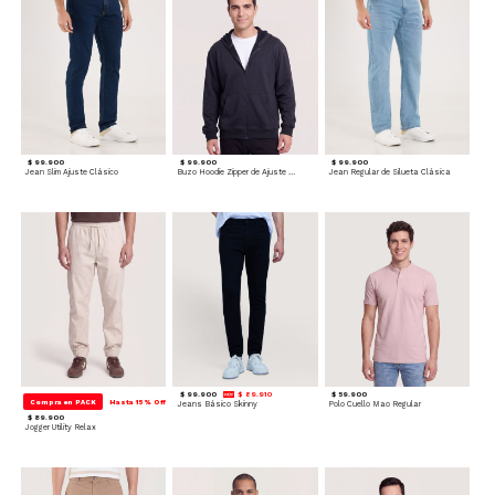
$ 99.900
$ 99.900
$ 99.900
Jean Slim Ajuste Clásico
Buzo Hoodie Zipper de Ajuste Cómodo
Jean Regular de Silueta Clásica
$ 99.900
$ 89.910
$ 59.900
Compra en PACK
Hasta 15% Off
Jeans Básico Skinny
Polo Cuello Mao Regular
$ 89.900
Jogger Utility Relax