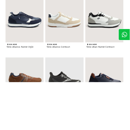
$ 99.900
$ 89.900
$ 99.900
Tenis Urbanos Runner Style
Tenis Urbanos Contrast
Tenis Urban Runner Contrast
$ 99.900
$ 89.900
$ 99.900
Tenis Casual Urban
Tenis Deportivos para hombre
Tenis Formales con Detalles