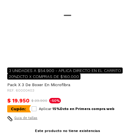
3 UNIDADES A $54.900 - APLICA DIRECTO EN EL CARRITO
20%DCTO X COMPRAS DE $160.000
Pack X 3 De Boxer En Microfibra
REF. 60000403
$ 19.950
$ 39.900
-50%
Cupón:
Aplicar
15%Dcto en Primera compra web
Guia de tallas
Este producto no tiene existencias