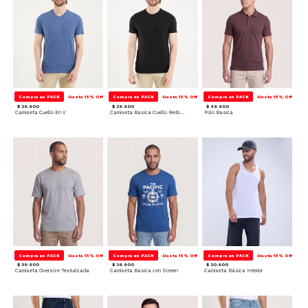
Compra en PACK
Hasta 15% Off
Compra en PACK
Hasta 15% Off
Compra en PACK
Hasta 15% Off
$ 29.900
$ 29.900
$ 49.900
Camiseta Cuello En V
Camiseta Basica Cuello Redondo
Polo Basica
Compra en PACK
Hasta 15% Off
Compra en PACK
Hasta 15% Off
Compra en PACK
Hasta 15% Off
$ 59.900
$ 39.900
$ 20.900
Camiseta Oversize Texturizada
Camiseta Basica con Screen
Camiseta Básica Interior