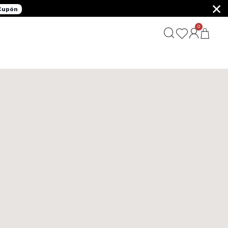
×
 Cupón
0
G