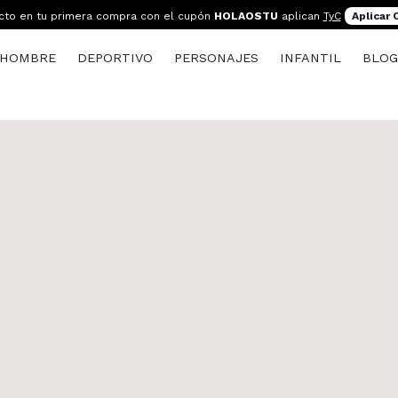
cto en tu primera compra con el cupón
HOLAOSTU
aplican
TyC
Aplicar
HOMBRE
DEPORTIVO
PERSONAJES
INFANTIL
BLO