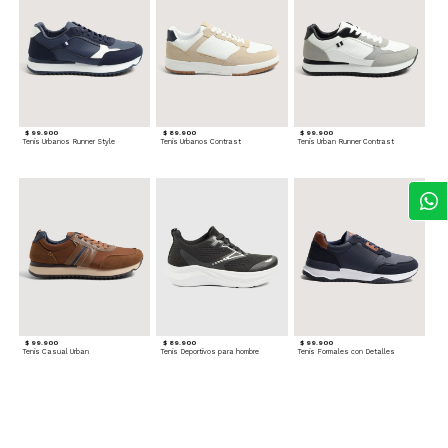
$ 99.900
$ 89.900
$ 99.900
Tenis Urbanos Runner Style
Tenis Urbanos Contrast
Tenis Urban Runner Contrast
$ 99.900
$ 89.900
$ 99.900
Tenis Casual Urban
Tenis Deportivos para hombre
Tenis Formales con Detalles