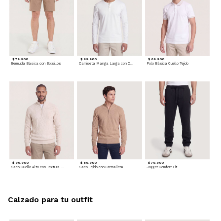
$ 79.900
$ 69.900
$ 69.900
Bermuda Básica con Bolsillos
Camiseta Manga Larga con Cuello Henley
Polo Básica Cuello Tejido
$ 99.900
$ 89.900
$ 79.900
Saco Cuello Alto con Textura Trenzada
Saco Tejido con Cremallera
Jogger Comfort Fit
Calzado para tu outfit