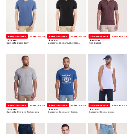
Compra en PACK
Hasta 15% Off
Compra en PACK
Hasta 15% Off
Compra en PACK
Hasta 15% Off
$ 29.900
$ 29.900
$ 49.900
Camiseta Cuello En V
Camiseta Basica Cuello Redondo
Polo Basica
Compra en PACK
Hasta 15% Off
Compra en PACK
Hasta 15% Off
Compra en PACK
Hasta 15% Off
$ 59.900
$ 39.900
$ 20.900
Camiseta Oversize Texturizada
Camiseta Basica con Screen
Camiseta Básica Interior