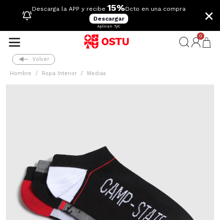
15%
×
Descarga la APP y recibe
Dcto en una compra
Descargar
Aplican TyC
0
Volver
Hombre
Ropa Interior
Medias