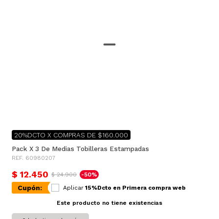
20%DCTO X COMPRAS DE $160.000
Pack X 3 De Medias Tobilleras Estampadas
REF. 60980207
$ 12.450
$ 24.900
-50%
Cupón:
Aplicar
15%Dcto en Primera compra web
Este producto no tiene existencias