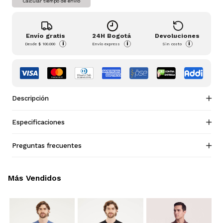
Calcular tiempo de envío
Envío gratis
24H Bogotá
Devoluciones
i
i
i
Desde
$ 100.000
Envío express
Sin costo
Descripción
Especificaciones
Preguntas frecuentes
Más Vendidos