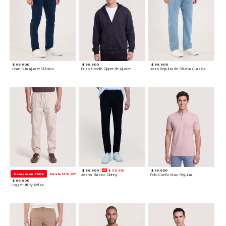
$ 99.900
$ 99.900
$ 99.900
Jean Slim Ajuste Clásico
Buzo Hoodie Zipper de Ajuste Cómodo
Jean Regular de Silueta Clásica
$ 99.900
$ 89.910
$ 59.900
Compra en PACK
Hasta 15% Off
Jeans Básico Skinny
Polo Cuello Mao Regular
$ 89.900
Jogger Utility Relax