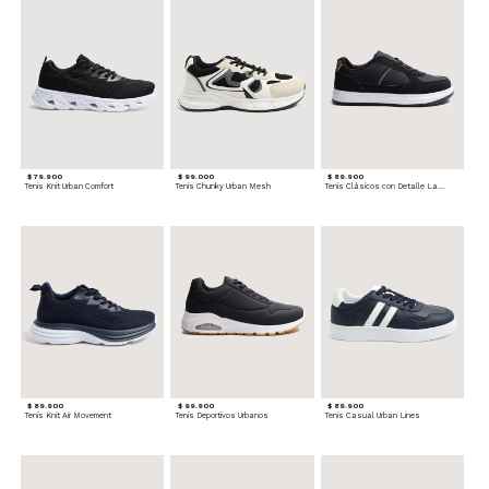
$ 79.900
$ 99.000
$ 89.900
Tenis Knit Urban Comfort
Tenis Chunky Urban Mesh
Tenis Clásicos con Detalle Lateral
$ 89.900
$ 99.900
$ 89.900
Tenis Knit Air Movement
Tenis Deportivos Urbanos
Tenis Casual Urban Lines