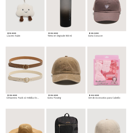
$ 12.900
$ 29.900
$ 29.900
Llavero Nube
Termo en Degrade 500 ml
Gorra Corazon
$ 29.900
$ 29.900
$ 49.900
Cinturones Pack x2 Hebilla Ovalada
Gorra Flowing
Set de Accesorios para Cabello