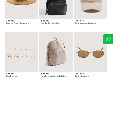
$ 39.900
$ 69.900
$ 29.900
Sombrero Tejido Figuras Mar
Mochila Con Bolsillos
Gorra acanalada unicolor
$ 24.900
$ 69.900
$ 34.900
Set x6 Aretes
Morral Compacto con Bolsillo Frontal
Gafas Doradas