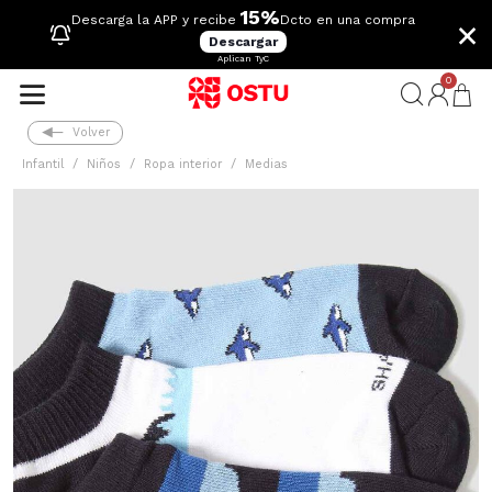
15%
×
Descarga la APP y recibe
Dcto en una compra
Descargar
Aplican TyC
0
Volver
Infantil
Niños
Ropa interior
Medias