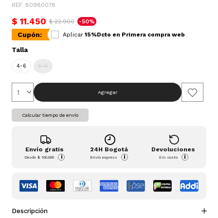
REF. 80980078
$ 11.450
$ 22.900
-50%
Cupón:
Aplicar
15%Dcto en Primera compra web
Talla
4-6
6-8
Agregar
Calcular tiempo de envío
Envío gratis
24H Bogotá
Devoluciones
i
i
i
Desde
$ 100.000
Envío express
Sin costo
Descripción