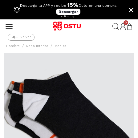
15%
×
Descarga la APP y recibe
Dcto en una compra
Descargar
Aplican TyC
0
Volver
Hombre
Ropa Interior
Medias