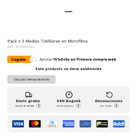
Pack x 3 Medias Tobilleras en Microfibra
REF. 60980222
Cupón:
Aplicar
15%Dcto en Primera compra web
Este producto no tiene existencias
Calcular tiempo de envío
Envío gratis
24H Bogotá
Devoluciones
i
i
i
Desde
$ 100.000
Envío express
Sin costo