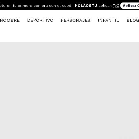
cto en tu primera compra con el cupón
HOLAOSTU
aplican
TyC
Aplicar
HOMBRE
DEPORTIVO
PERSONAJES
INFANTIL
BLO