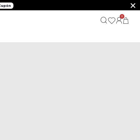
×
 Cupón
0
G