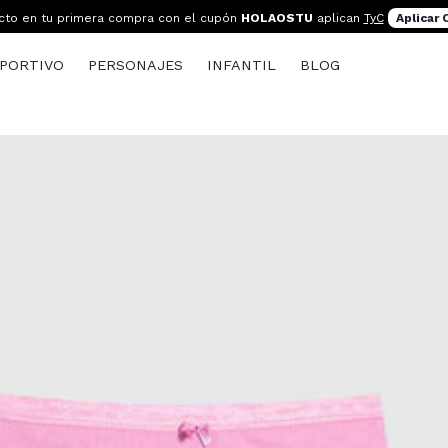
cto en tu primera compra con el cupón
HOLAOSTU
aplican
TyC
Aplicar
PORTIVO
PERSONAJES
INFANTIL
BLOG