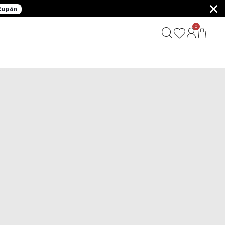
×
 Cupón
0