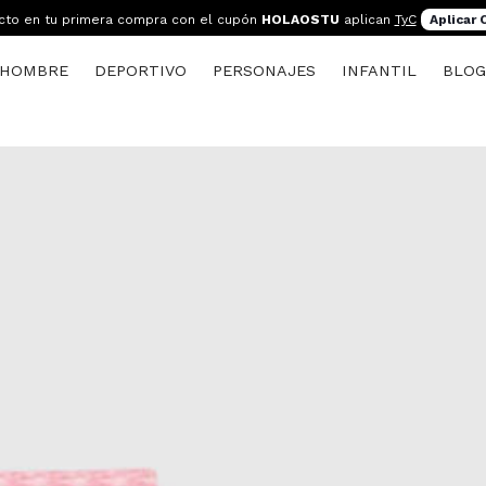
cto en tu primera compra con el cupón
HOLAOSTU
aplican
TyC
Aplicar
HOMBRE
DEPORTIVO
PERSONAJES
INFANTIL
BLO