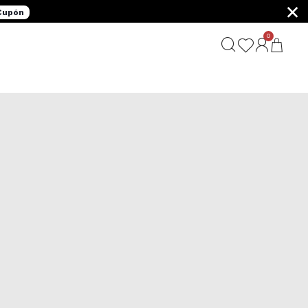
×
 Cupón
0
G