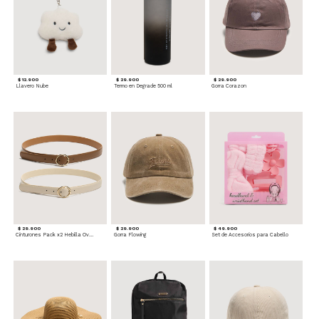
$ 12.900
$ 29.900
$ 29.900
Llavero Nube
Termo en Degrade 500 ml
Gorra Corazon
$ 29.900
$ 29.900
$ 49.900
Cinturones Pack x2 Hebilla Ovalada
Gorra Flowing
Set de Accesorios para Cabello