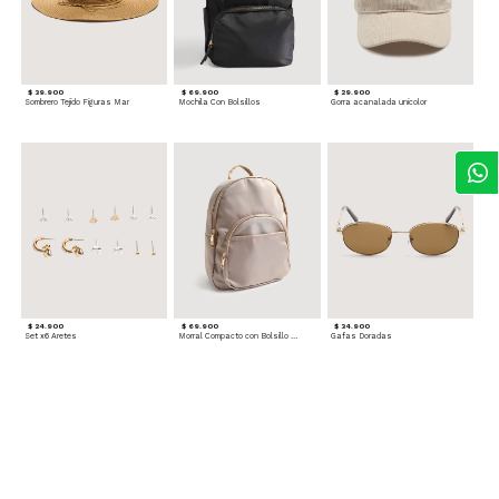
$ 39.900
$ 69.900
$ 29.900
Sombrero Tejido Figuras Mar
Mochila Con Bolsillos
Gorra acanalada unicolor
$ 24.900
$ 69.900
$ 34.900
Set x6 Aretes
Morral Compacto con Bolsillo Frontal
Gafas Doradas