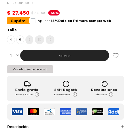
REF. 90180069
$ 27.450
$ 54.900
-50%
Cupón:
Aplicar
15%Dcto en Primera compra web
Talla
4
6
8
10
12
Agregar
Calcular tiempo de envío
Envío gratis
24H Bogotá
Devoluciones
i
i
i
Desde
$ 100.000
Envío express
Sin costo
Descripción