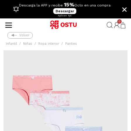
15%
×
Descarga la APP y recibe
Dcto en una compra
Descargar
Aplican TyC
0
Volver
Infantil
Niñas
Ropa interior
Panties