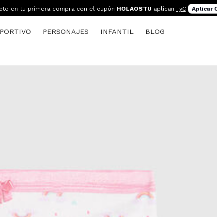
cto en tu primera compra con el cupón
HOLAOSTU
aplican
TyC
Aplicar
PORTIVO
PERSONAJES
INFANTIL
BLOG