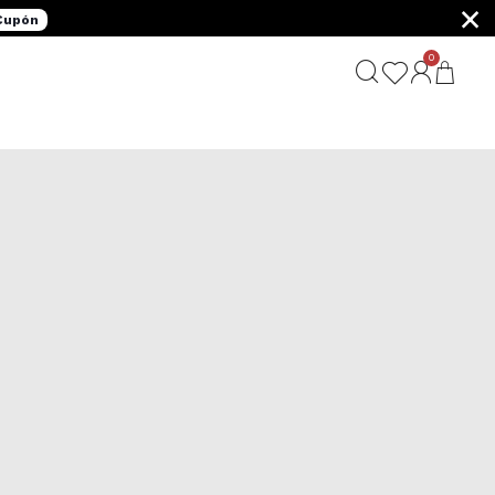
×
 Cupón
0