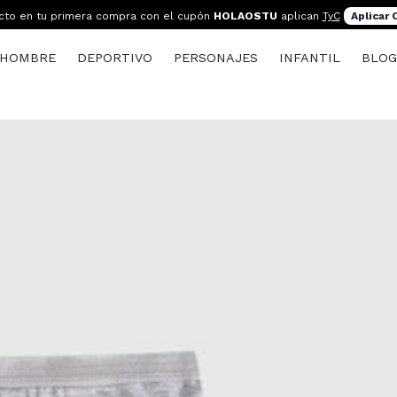
cto en tu primera compra con el cupón
HOLAOSTU
aplican
TyC
Aplicar
HOMBRE
DEPORTIVO
PERSONAJES
INFANTIL
BLO