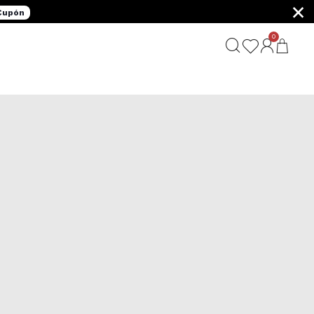
×
 Cupón
0
G