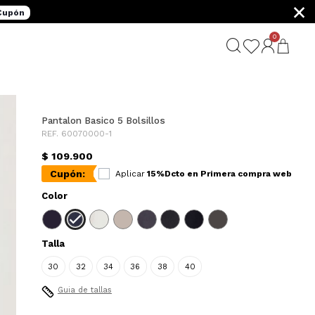
×
 Cupón
0
G
Pantalon Basico 5 Bolsillos
REF. 60070000-1
$ 109.900
Cupón:
Aplicar
15%Dcto en Primera compra web
Color
Talla
30
32
34
36
38
40
Guia de tallas