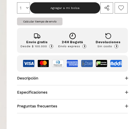
Agregar a mi bolsa
Calcular tiempo de envío
Envío gratis
24H Bogotá
Devoluciones
Desde
$ 100.000
Envío express
Sin costo
i
i
i
Descripción
Especificaciones
Preguntas frecuentes