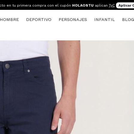
cto en tu primera compra con el cupón
HOLAOSTU
aplican
TyC
Aplicar
HOMBRE
DEPORTIVO
PERSONAJES
INFANTIL
BLO