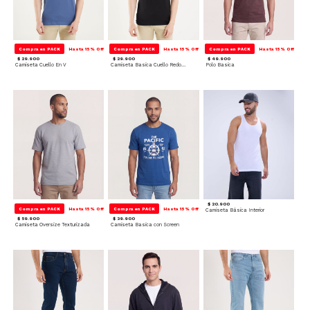
Compra en PACK
Hasta 15% Off
Compra en PACK
Hasta 15% Off
Compra en PACK
Hasta 15% Off
$ 29.900
$ 29.900
$ 49.900
Camiseta Cuello En V
Camiseta Basica Cuello Redondo
Polo Basica
$ 20.900
Compra en PACK
Hasta 15% Off
Compra en PACK
Hasta 15% Off
Camiseta Básica Interior
$ 59.900
$ 39.900
Camiseta Oversize Texturizada
Camiseta Basica con Screen