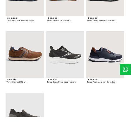
$ 99.900
$ 89.900
$ 99.900
Tenis Urbanos Runner Style
Tenis Urbanos Contrast
Tenis Urban Runner Contrast
$ 99.900
$ 89.900
$ 99.900
Tenis Casual Urban
Tenis Deportivos para hombre
Tenis Formales con Detalles