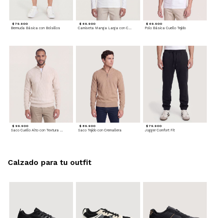
$ 79.900
$ 69.900
$ 69.900
Bermuda Básica con Bolsillos
Camiseta Manga Larga con Cuello Henley
Polo Básica Cuello Tejido
$ 99.900
$ 89.900
$ 79.900
Saco Cuello Alto con Textura Trenzada
Saco Tejido con Cremallera
Jogger Comfort Fit
Calzado para tu outfit