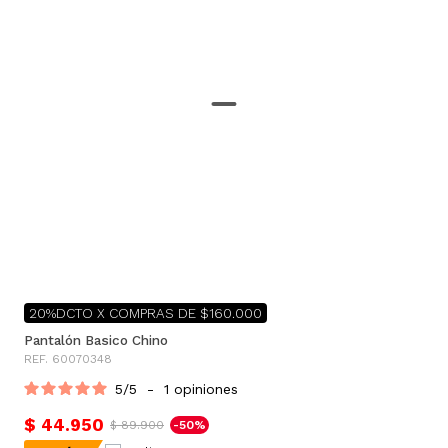
20%DCTO X COMPRAS DE $160.000
Pantalón Basico Chino
REF. 60070348
5
/
5
-
1
opiniones
$ 44.950
$ 89.900
-50%