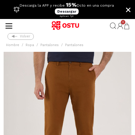
15%
×
Descarga la APP y recibe
Dcto en una compra
Descargar
Aplican TyC
0
Volver
Hombre
Ropa
Pantalones
Pantalones