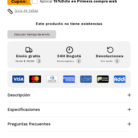
Cupón:
Aplicar
15%Dcto en Primera compra web
Guia de tallas
Este producto no tiene existencias
Calcular tiempo de envío
Envío gratis
24H Bogotá
Devoluciones
i
i
i
Desde
$ 100.000
Envío express
Sin costo
Descripción
Especificaciones
Preguntas frecuentes