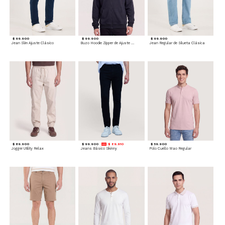
$ 99.900
$ 99.900
$ 99.900
Jean Slim Ajuste Clásico
Buzo Hoodie Zipper de Ajuste Cómodo
Jean Regular de Silueta Clásica
$ 89.900
$ 99.900
$ 89.910
$ 59.900
Jogger Utility Relax
Jeans Básico Skinny
Polo Cuello Mao Regular