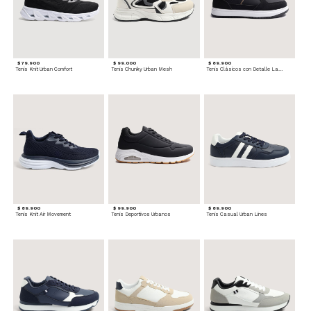
$ 79.900
$ 99.000
$ 89.900
Tenis Knit Urban Comfort
Tenis Chunky Urban Mesh
Tenis Clásicos con Detalle Lateral
$ 89.900
$ 99.900
$ 89.900
Tenis Knit Air Movement
Tenis Deportivos Urbanos
Tenis Casual Urban Lines