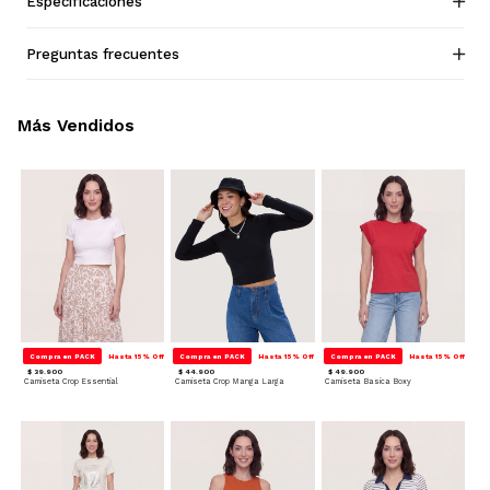
Especificaciones
Preguntas frecuentes
Más Vendidos
Compra en PACK
Hasta 15% Off
Compra en PACK
Hasta 15% Off
Compra en PACK
Hasta 15% Off
$ 39.900
$ 44.900
$ 49.900
Camiseta Crop Essential
Camiseta Crop Manga Larga
Camiseta Basica Boxy