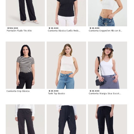
$ 109.900
$ 39.900
$ 39.900
Pantalón Fluido Tiro Alto
Camiseta Básica Cuello Redondo
Camiseta Cropped en Rib con Botones
Camiseta Crop Básica
$ 29.900
$ 29.900
Tank Top Basico
Camiseta Manga Sisa Escotada