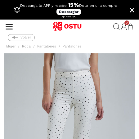
15%
×
Descarga la APP y recibe
Dcto en una compra
Descargar
Aplican TyC
0
Volver
Mujer
Ropa
Pantalones
Pantalones