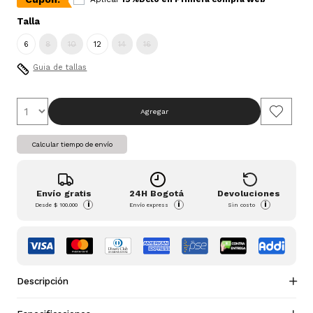
Talla
6
8
10
12
14
16
Guia de tallas
Agregar
Calcular tiempo de envío
Envío gratis
24H Bogotá
Devoluciones
i
i
i
Desde
$ 100.000
Envío express
Sin costo
Descripción