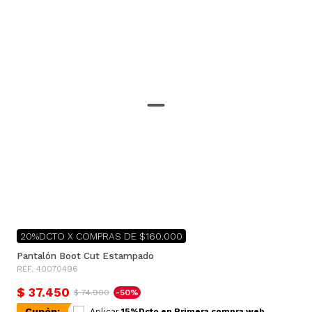
20%DCTO X COMPRAS DE $160.000
Pantalón Boot Cut Estampado
REF. 40070496
$ 37.450
$ 74.900
-50%
Cupón:
Aplicar
15%Dcto en Primera compra web