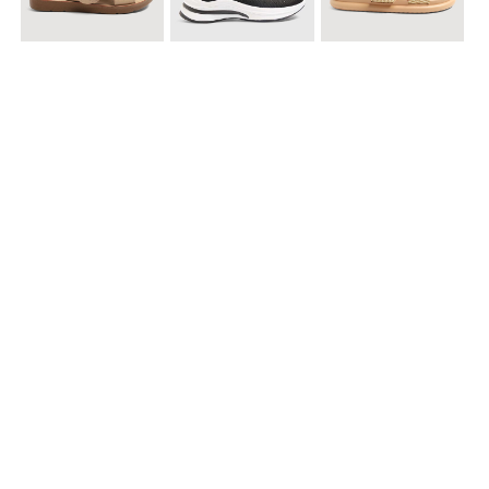
$ 49.900
$ 79.900
$ 69.900
Sandalias Cruzadas con Hebilla
Tenis Deportivas con Brillos para mujer
Sandalias Doble Tira Texturizada
$ 79.900
Sandalias Cruzadas de Tacón
Accesorios para complementar