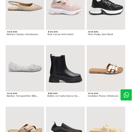
$ 69.900
$ 89.900
$ 99.900
Baletas Caladas Destalonadas
Tenis Casual Knit Comfort
Tenis Chunky Sport Black
$ 49.900
$ 119.900
$ 49.900
Baletas Transparentes Brillantes
Botines con Suela Gruesa Elastizada
Sandalias Planas Metalizadas