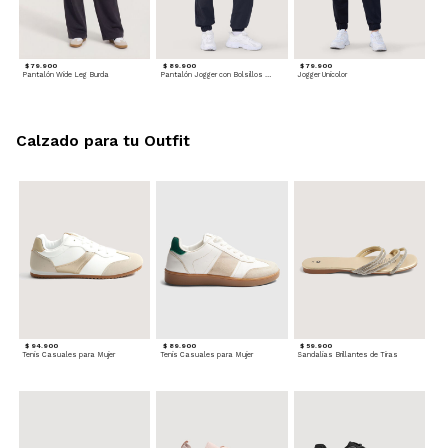
$ 79.900
$ 89.900
$ 79.900
Pantalón Wide Leg Burda
Pantalón Jogger con Bolsillos Cargo
Jogger Unicolor
Calzado para tu Outfit
$ 94.900
$ 89.900
$ 59.900
Tenis Casuales para Mujer
Tenis Casuales para Mujer
Sandalias Brillantes de Tiras