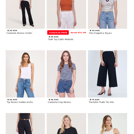
$ 39.900
$ 49.900
Compra en PACK
Hasta 15% Off
Camiseta Basica Screen
Polo Cropped a Rayas
$ 29.900
Tank Top Cuello Redondo
$ 39.900
$ 39.900
$ 79.900
Top Basico Hombro Ancho
Camiseta Crop Básica
Pantalón Fluido Tiro Alto