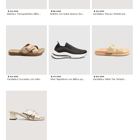
$ 49.900
$ 119.900
$ 49.900
Baletas Transparentes Brillantes
Botines con Suela Gruesa Elastizada
Sandalias Planas Metalizadas
$ 49.900
$ 79.900
$ 69.900
Sandalias Cruzadas con Hebilla
Tenis Deportivas con Brillos para mujer
Sandalias Doble Tira Texturizada