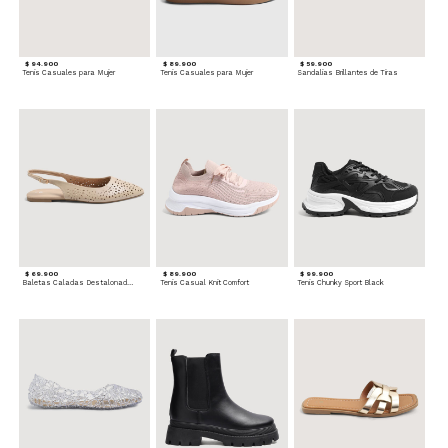
$ 94.900
$ 89.900
$ 59.900
Tenis Casuales para Mujer
Tenis Casuales para Mujer
Sandalias Brillantes de Tiras
$ 69.900
$ 89.900
$ 99.900
Baletas Caladas Destalonadas
Tenis Casual Knit Comfort
Tenis Chunky Sport Black