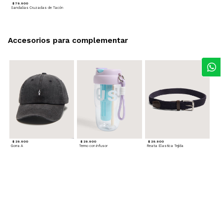
$ 79.900
Sandalias Cruzadas de Tacón
Accesorios para complementar
$ 29.900
$ 29.900
$ 29.900
Gorra A
Termo con infusor
Reata Elastica Tejida