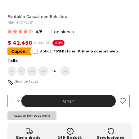
Pantalón Casual con Bolsillos
REF. 40070581
4
/
5
-
1
opiniones
$ 42.450
$ 84.900
-50%
Cupón:
Aplicar
15%Dcto en Primera compra web
Talla
6
8
10
12
14
16
Guia de tallas
Agregar
Calcular tiempo de envío
Envío gratis
24H Bogotá
Devoluciones