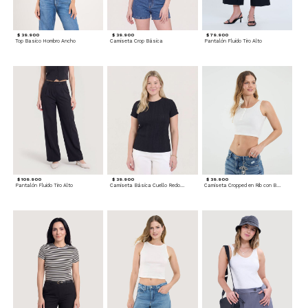
$ 39.900
$ 39.900
$ 79.900
Top Basico Hombro Ancho
Camiseta Crop Básica
Pantalón Fluido Tiro Alto
$ 109.900
$ 39.900
$ 39.900
Pantalón Fluido Tiro Alto
Camiseta Básica Cuello Redondo
Camiseta Cropped en Rib con Botones