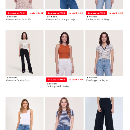
Compra en PACK
Hasta 15% Off
Compra en PACK
Hasta 15% Off
Compra en PACK
Hasta 15% Off
$ 39.900
$ 44.900
$ 49.900
Camiseta Crop Essential
Camiseta Crop Manga Larga
Camiseta Basica Boxy
$ 39.900
$ 49.900
Compra en PACK
Hasta 15% Off
Camiseta Basica Screen
Polo Cropped a Rayas
$ 29.900
Tank Top Cuello Redondo