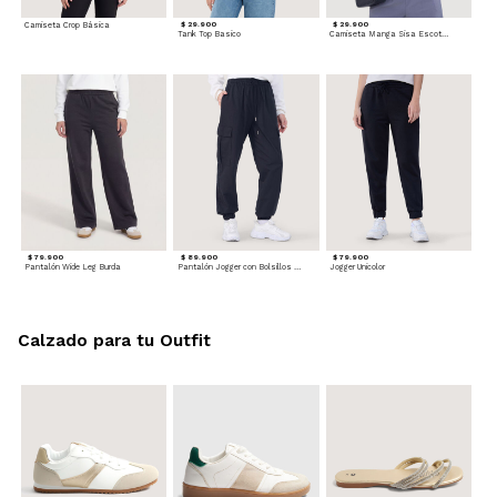
Camiseta Crop Básica
$ 29.900
$ 29.900
Tank Top Basico
Camiseta Manga Sisa Escotada
$ 79.900
$ 89.900
$ 79.900
Pantalón Wide Leg Burda
Pantalón Jogger con Bolsillos Cargo
Jogger Unicolor
Calzado para tu Outfit