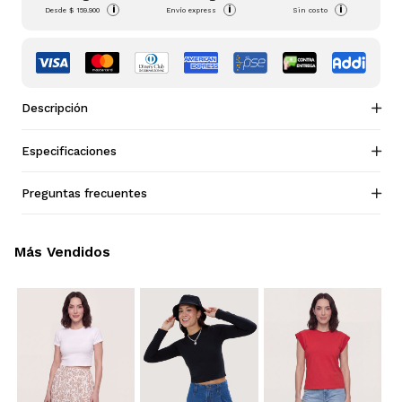
i
i
i
Desde
$ 159.900
Envío express
Sin costo
Descripción
Especificaciones
Preguntas frecuentes
Más Vendidos