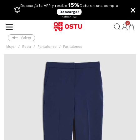
15%
×
Descarga la APP y recibe
Dcto en una compra
Descargar
Aplican TyC
0
Volver
Mujer
Ropa
Pantalones
Pantalones