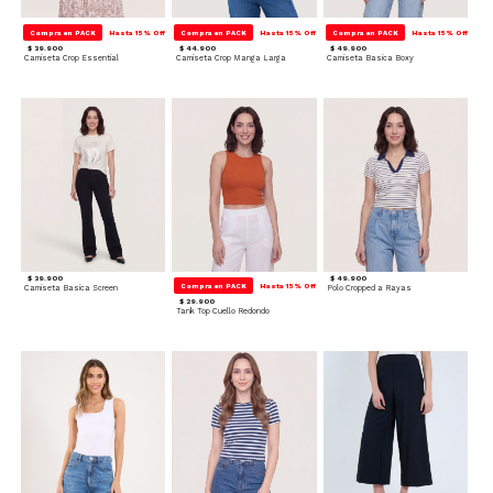
Compra en PACK
Hasta 15% Off
Compra en PACK
Hasta 15% Off
Compra en PACK
Hasta 15% Off
$ 39.900
$ 44.900
$ 49.900
Camiseta Crop Essential
Camiseta Crop Manga Larga
Camiseta Basica Boxy
$ 39.900
$ 49.900
Compra en PACK
Hasta 15% Off
Camiseta Basica Screen
Polo Cropped a Rayas
$ 29.900
Tank Top Cuello Redondo