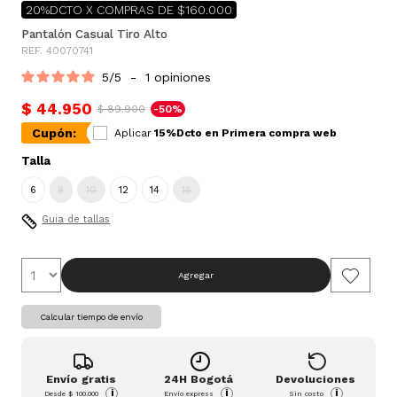
20%DCTO X COMPRAS DE $160.000
Pantalón Casual Tiro Alto
REF. 40070741
5
/
5
-
1
opiniones
$ 44.950
$ 89.900
-50%
Cupón:
Aplicar
15%Dcto en Primera compra web
Talla
6
8
10
12
14
16
Guia de tallas
Agregar
Calcular tiempo de envío
Envío gratis
24H Bogotá
Devoluciones
i
i
i
Desde
$ 100.000
Envío express
Sin costo