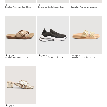
$ 49.900
$ 119.900
$ 49.900
Baletas Transparentes Brillantes
Botines con Suela Gruesa Elastizada
Sandalias Planas Metalizadas
$ 49.900
$ 79.900
$ 69.900
Sandalias Cruzadas con Hebilla
Tenis Deportivas con Brillos para mujer
Sandalias Doble Tira Texturizada
$ 79.900