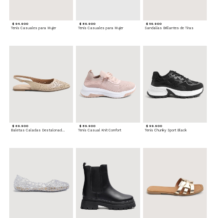
$ 94.900
$ 89.900
$ 59.900
Tenis Casuales para Mujer
Tenis Casuales para Mujer
Sandalias Brillantes de Tiras
$ 69.900
$ 89.900
$ 99.900
Baletas Caladas Destalonadas
Tenis Casual Knit Comfort
Tenis Chunky Sport Black