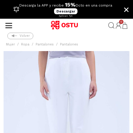
15%
×
Descarga la APP y recibe
Dcto en una compra
Descargar
Aplican TyC
0
Volver
Mujer
Ropa
Pantalones
Pantalones