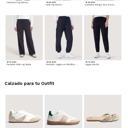
Camiseta Crop Básica
$ 29.900
$ 29.900
Tank Top Basico
Camiseta Manga Sisa Escotada
$ 79.900
$ 89.900
$ 79.900
Pantalón Wide Leg Burda
Pantalón Jogger con Bolsillos Cargo
Jogger Unicolor
Calzado para tu Outfit