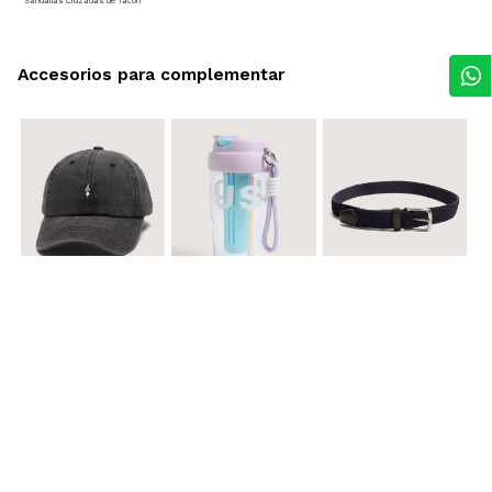
Sandalias Cruzadas de Tacón
Accesorios para complementar
$ 29.900
$ 29.900
$ 29.900
Gorra A
Termo con infusor
Reata Elastica Tejida