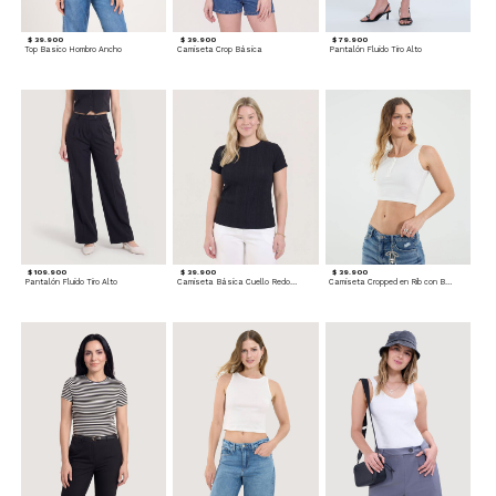
$ 39.900
$ 39.900
$ 79.900
Top Basico Hombro Ancho
Camiseta Crop Básica
Pantalón Fluido Tiro Alto
$ 109.900
$ 39.900
$ 39.900
Pantalón Fluido Tiro Alto
Camiseta Básica Cuello Redondo
Camiseta Cropped en Rib con Botones