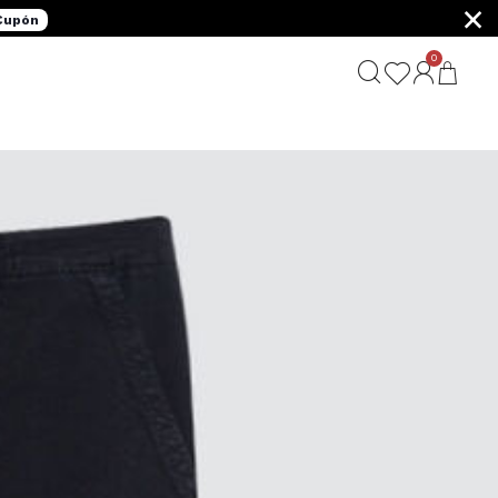
×
 Cupón
0
G