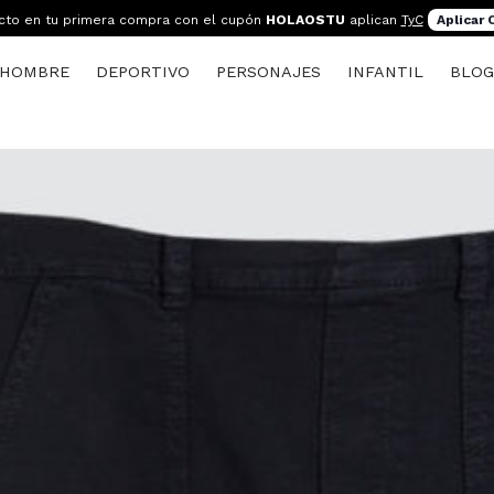
cto en tu primera compra con el cupón
HOLAOSTU
aplican
TyC
Aplicar
HOMBRE
DEPORTIVO
PERSONAJES
INFANTIL
BLO