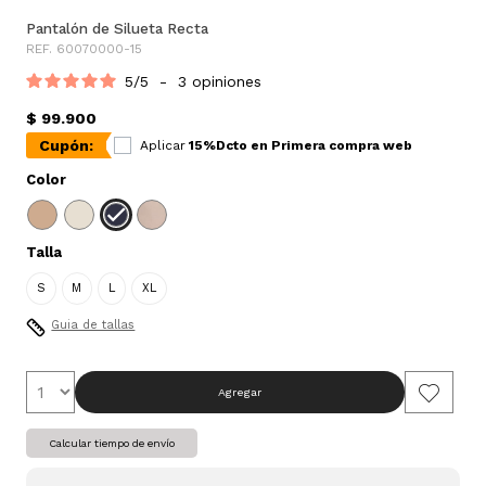
Pantalón de Silueta Recta
REF. 60070000-15
5
/
5
-
3
opiniones
$ 99.900
Cupón:
Aplicar
15%Dcto en Primera compra web
Color
Talla
S
M
L
XL
Guia de tallas
Agregar
Calcular tiempo de envío