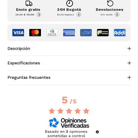
Envío gratis
24H Bogotá
Devoluciones
i
i
i
Desde
$ 100.000
Envío express
Sin costo
Descripción
Especificaciones
Preguntas frecuentes
5
/
5
Basado en
3
opiniones
sometidas a control