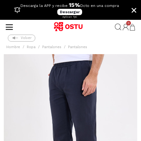
15%
×
Descarga la APP y recibe
Dcto en una compra
Descargar
Aplican TyC
0
Volver
Hombre
Ropa
Pantalones
Pantalones