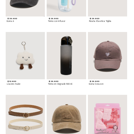
$ 29.900
$ 29.900
$ 29.900
Gorra A
Termo con infusor
Reata Elastica Tejida
$ 12.900
$ 29.900
$ 29.900
Llavero Nube
Termo en Degrade 500 ml
Gorra Corazon