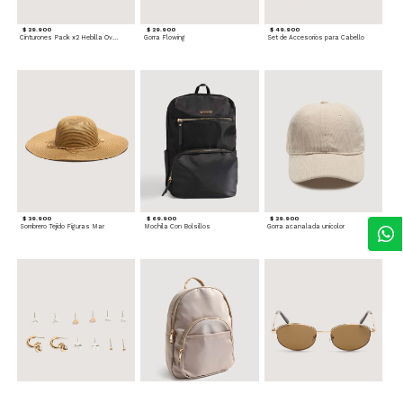
$ 29.900
$ 29.900
$ 49.900
Cinturones Pack x2 Hebilla Ovalada
Gorra Flowing
Set de Accesorios para Cabello
$ 39.900
$ 69.900
$ 29.900
Sombrero Tejido Figuras Mar
Mochila Con Bolsillos
Gorra acanalada unicolor