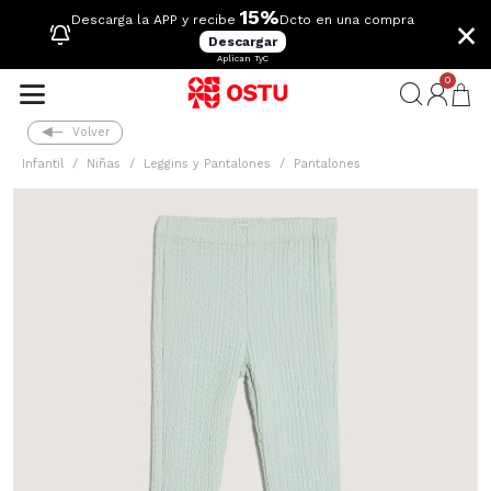
15%
×
Descarga la APP y recibe
Dcto en una compra
Descargar
Aplican TyC
0
Volver
Infantil
Niñas
Leggins y Pantalones
Pantalones