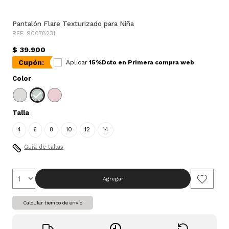
Pantalón Flare Texturizado para Niña
REF. 90078231
$ 39.900
Cupón:
Aplicar
15%Dcto en Primera compra web
Color
Talla
4
6
8
10
12
14
Guia de tallas
Agregar
Calcular tiempo de envío