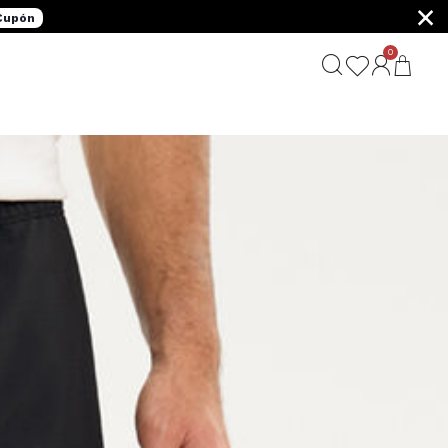
×
 Cupón
0
G