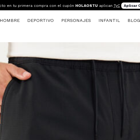
cto en tu primera compra con el cupón
HOLAOSTU
aplican
TyC
Aplicar
HOMBRE
DEPORTIVO
PERSONAJES
INFANTIL
BLO