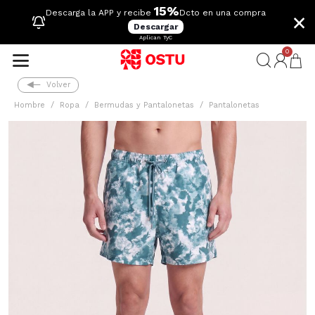
15%
×
Descarga la APP y recibe
Dcto en una compra
Descargar
Aplican TyC
0
Volver
Hombre
Ropa
Bermudas y Pantalonetas
Pantalonetas