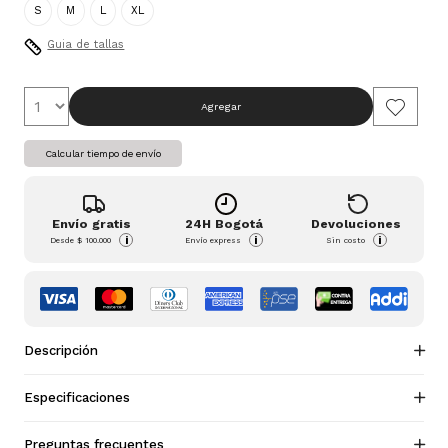
S
M
L
XL
Guia de tallas
Agregar
Calcular tiempo de envío
Envío gratis
24H Bogotá
Devoluciones
i
i
i
Desde
$ 100.000
Envío express
Sin costo
Descripción
Especificaciones
Preguntas frecuentes