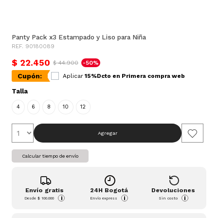
Panty Pack x3 Estampado y Liso para Niña
REF. 90180089
$ 22.450
$ 44.900
-50%
Cupón:
Aplicar
15%Dcto en Primera compra web
Talla
4
6
8
10
12
Agregar
Calcular tiempo de envío
Envío gratis
24H Bogotá
Devoluciones
i
i
i
Desde
$ 100.000
Envío express
Sin costo