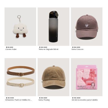
$ 12.900
$ 29.900
$ 29.900
Llavero Nube
Termo en Degrade 500 ml
Gorra Corazon
$ 29.900
$ 29.900
$ 49.900
Cinturones Pack x2 Hebilla Ovalada
Gorra Flowing
Set de Accesorios para Cabello