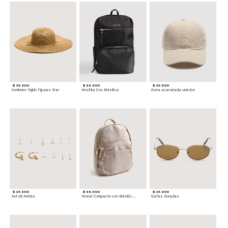
$ 39.900
$ 69.900
$ 29.900
Sombrero Tejido Figuras Mar
Mochila Con Bolsillos
Gorra acanalada unicolor
$ 24.900
$ 69.900
$ 34.900
Set x6 Aretes
Morral Compacto con Bolsillo Frontal
Gafas Doradas