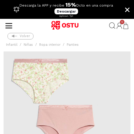
15%
×
Descarga la APP y recibe
Dcto en una compra
Descargar
Aplican TyC
0
Volver
Infantil
Niñas
Ropa interior
Panties