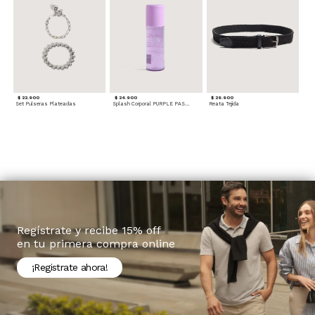
$ 22.900
$ 24.900
$ 29.900
Set Pulseras Plateadas
Splash Corporal PURPLE PASSION - Floral
Reata Tejida
Regístrate y recibe 15% off
en tu primera compra online
¡Registrate ahora!