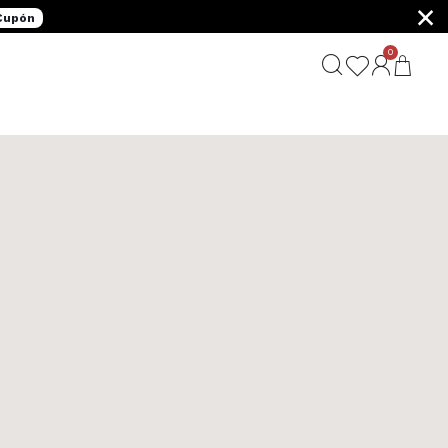
×
 Cupón
0