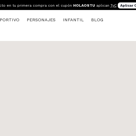
cto en tu primera compra con el cupón
HOLAOSTU
aplican
TyC
Aplicar
PORTIVO
PERSONAJES
INFANTIL
BLOG