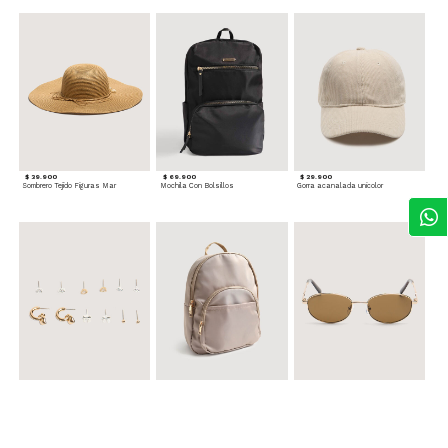
$ 39.900
$ 69.900
$ 29.900
Sombrero Tejido Figuras Mar
Mochila Con Bolsillos
Gorra acanalada unicolor
$ 24.900
$ 69.900
$ 34.900
Set x6 Aretes
Morral Compacto con Bolsillo Frontal
Gafas Doradas