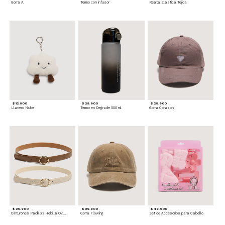
Gorra A
Termo con infusor
Reata Elastica Tejida
$ 12.900
$ 29.900
$ 29.900
Llavero Nube
Termo en Degrade 500 ml
Gorra Corazon
$ 29.900
$ 29.900
$ 49.900
Cinturones Pack x2 Hebilla Ovalada
Gorra Flowing
Set de Accesorios para Cabello