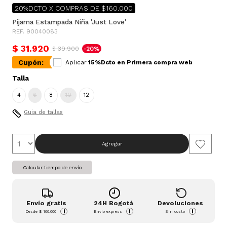
20%DCTO X COMPRAS DE $160.000
Pijama Estampada Niña 'Just Love'
REF. 90040083
$ 31.920
$ 39.900
-20%
Cupón:
Aplicar
15%Dcto en Primera compra web
Talla
4
6
8
10
12
Guia de tallas
Agregar
Calcular tiempo de envío
Envío gratis
24H Bogotá
Devoluciones
i
i
i
Desde
$ 100.000
Envío express
Sin costo