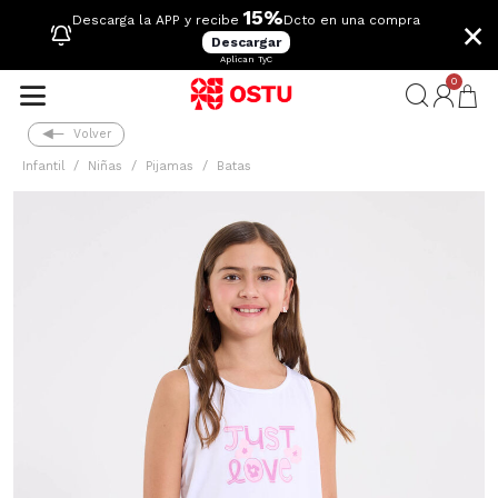
15%
×
Descarga la APP y recibe
Dcto en una compra
Descargar
Aplican TyC
0
Volver
Infantil
Niñas
Pijamas
Batas