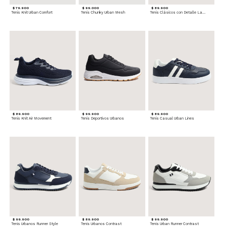
$ 79.900
$ 99.000
$ 89.900
Tenis Knit Urban Comfort
Tenis Chunky Urban Mesh
Tenis Clásicos con Detalle Lateral
$ 89.900
$ 99.900
$ 89.900
Tenis Knit Air Movement
Tenis Deportivos Urbanos
Tenis Casual Urban Lines
$ 99.900
$ 89.900
$ 99.900
Tenis Urbanos Runner Style
Tenis Urbanos Contrast
Tenis Urban Runner Contrast