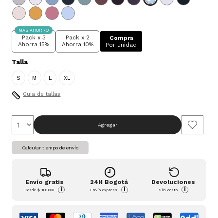
MÁS AHORRO
Pack x 3
Pack x 2
Compra
Ahorra 15%
Ahorra 10%
Por unidad
Talla
S
M
L
XL
Guia de tallas
Agregar
Calcular tiempo de envío
Envío gratis
24H Bogotá
Devoluciones
i
i
i
Desde
$ 100.000
Envío express
Sin costo