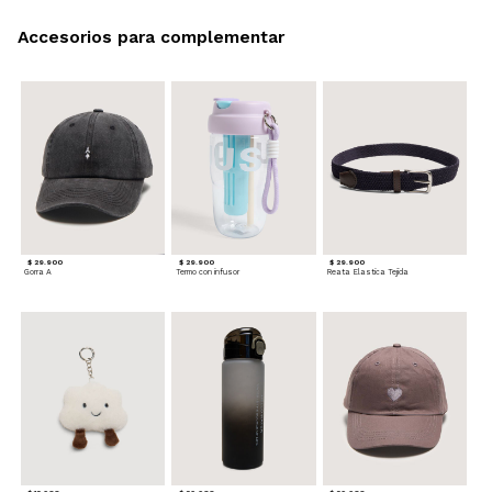
Accesorios para complementar
$ 29.900
$ 29.900
$ 29.900
Gorra A
Termo con infusor
Reata Elastica Tejida