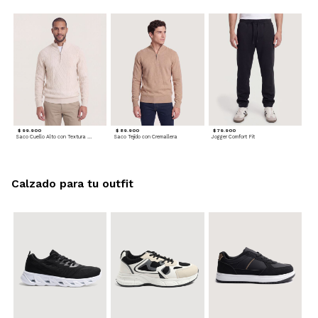
$ 99.900
$ 89.900
$ 79.900
Saco Cuello Alto con Textura Trenzada
Saco Tejido con Cremallera
Jogger Comfort Fit
Calzado para tu outfit