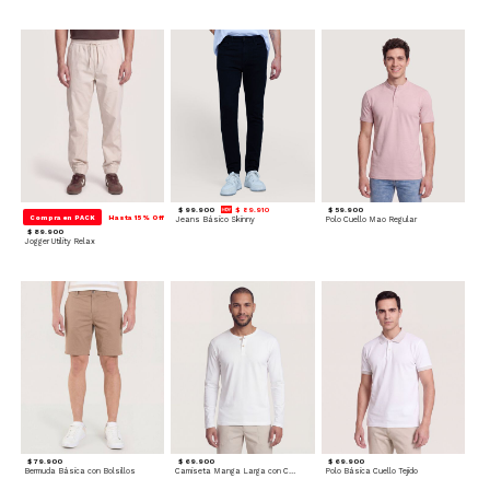
$ 99.900
$ 89.910
$ 59.900
Compra en PACK
Hasta 15% Off
Jeans Básico Skinny
Polo Cuello Mao Regular
$ 89.900
Jogger Utility Relax
$ 79.900
$ 69.900
$ 69.900
Bermuda Básica con Bolsillos
Camiseta Manga Larga con Cuello Henley
Polo Básica Cuello Tejido