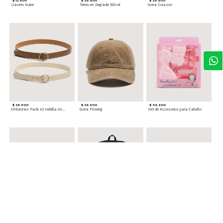
$ 12.900
$ 29.900
$ 29.900
Llavero Nube
Termo en Degrade 500 ml
Gorra Corazon
$ 29.900
$ 29.900
$ 49.900
Cinturones Pack x2 Hebilla Ovalada
Gorra Flowing
Set de Accesorios para Cabello
$ 39.900
$ 69.900
$ 29.900
Sombrero Tejido Figuras Mar
Mochila Con Bolsillos
Gorra acanalada unicolor