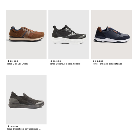
$ 99.900
$ 89.900
$ 99.900
Tenis Casual Urban
Tenis Deportivos para hombre
Tenis Formales con Detalles
$ 79.900
Tenis Deportivos sin Cordones para hombre