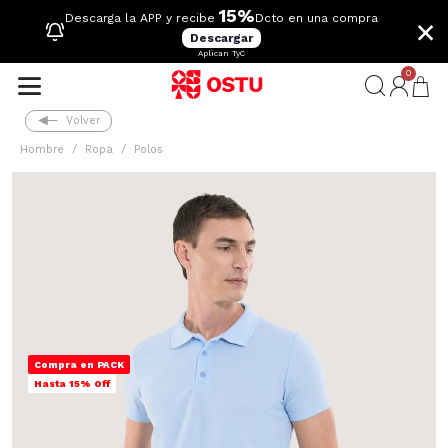
15%
×
Descarga la APP y recibe
Dcto en una compra
Descargar
Aplican TyC
0
Volver
Hombre
Ropa
Polos
Compra en PACK
Hasta 15% Off