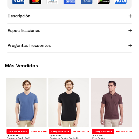
Descripción
Especificaciones
Preguntas frecuentes
Más Vendidos
Compra en PACK
Hasta 15% Off
Compra en PACK
Hasta 15% Off
Compra en PACK
Hasta 15% Off
$ 29.900
$ 29.900
$ 49.900
Camiseta Cuello En V
Camiseta Basica Cuello Redondo
Polo Basica