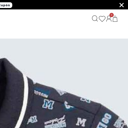
×
 Cupón
0
G