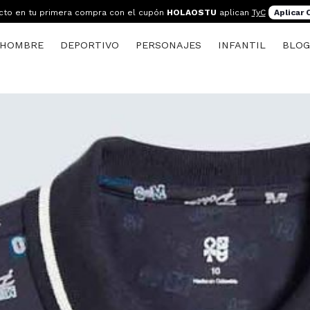
cto en tu primera compra con el cupón
HOLAOSTU
aplican
TyC
Aplicar
HOMBRE
DEPORTIVO
PERSONAJES
INFANTIL
BLO