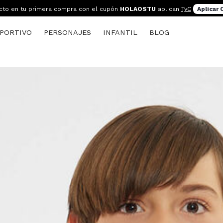
cto en tu primera compra con el cupón
HOLAOSTU
aplican
TyC
Aplicar
PORTIVO
PERSONAJES
INFANTIL
BLOG