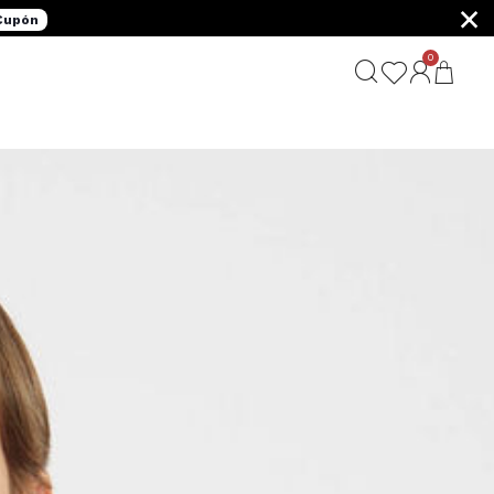
×
 Cupón
0