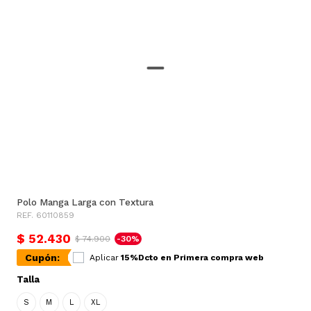
Polo Manga Larga con Textura
REF. 60110859
$ 52.430
$ 74.900
-30%
Cupón:
Aplicar
15%Dcto en Primera compra web
Talla
S
M
L
XL