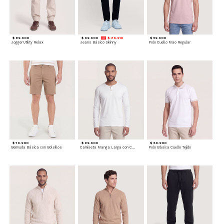
$ 89.900
$ 99.900
$ 89.910
$ 59.900
Jogger Utility Relax
Jeans Básico Skinny
Polo Cuello Mao Regular
$ 79.900
$ 69.900
$ 69.900
Bermuda Básica con Bolsillos
Camiseta Manga Larga con Cuello Henley
Polo Básica Cuello Tejido