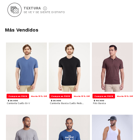
TEXTURA
SE VE Y SE SIENTE DISTINTO
Más Vendidos
Compra en PACK
Hasta 15% Off
Compra en PACK
Hasta 15% Off
Compra en PACK
Hasta 15% Off
$ 29.900
$ 29.900
$ 49.900
Camiseta Cuello En V
Camiseta Basica Cuello Redondo
Polo Basica