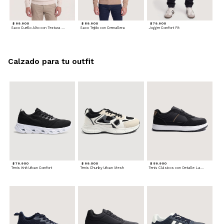
$ 99.900
$ 89.900
$ 79.900
Saco Cuello Alto con Textura Trenzada
Saco Tejido con Cremallera
Jogger Comfort Fit
Calzado para tu outfit
$ 79.900
$ 99.000
$ 89.900
Tenis Knit Urban Comfort
Tenis Chunky Urban Mesh
Tenis Clásicos con Detalle Lateral