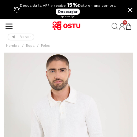
15%
×
Descarga la APP y recibe
Dcto en una compra
Descargar
Aplican TyC
0
Volver
Hombre
Ropa
Polos