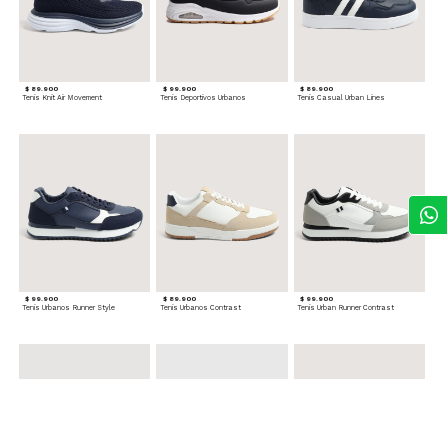
$ 89.900
$ 99.900
$ 89.900
Tenis Knit Air Movement
Tenis Deportivos Urbanos
Tenis Casual Urban Lines
$ 99.900
$ 89.900
$ 99.900
Tenis Urbanos Runner Style
Tenis Urbanos Contrast
Tenis Urban Runner Contrast