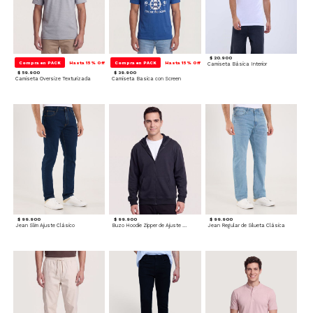
$ 20.900
Compra en PACK
Hasta 15% Off
Compra en PACK
Hasta 15% Off
Camiseta Básica Interior
$ 59.900
$ 39.900
Camiseta Oversize Texturizada
Camiseta Basica con Screen
$ 99.900
$ 99.900
$ 99.900
Jean Slim Ajuste Clásico
Buzo Hoodie Zipper de Ajuste Cómodo
Jean Regular de Silueta Clásica