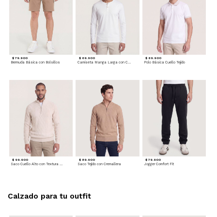
$ 79.900
$ 69.900
$ 69.900
Bermuda Básica con Bolsillos
Camiseta Manga Larga con Cuello Henley
Polo Básica Cuello Tejido
$ 99.900
$ 89.900
$ 79.900
Saco Cuello Alto con Textura Trenzada
Saco Tejido con Cremallera
Jogger Comfort Fit
Calzado para tu outfit