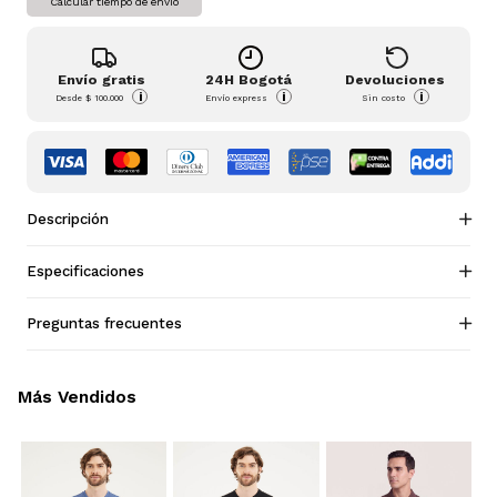
Calcular tiempo de envío
Envío gratis
24H Bogotá
Devoluciones
i
i
i
Desde
$ 100.000
Envío express
Sin costo
Descripción
Especificaciones
Preguntas frecuentes
Más Vendidos