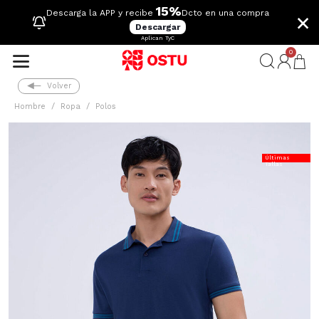
15%
×
Descarga la APP y recibe
Dcto en una compra
Descargar
Aplican TyC
0
Volver
Hombre
Ropa
Polos
Últimas
Tallas