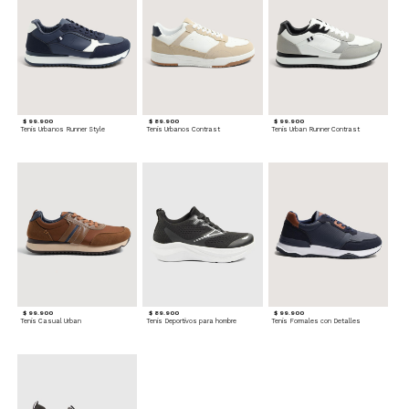
$ 99.900
$ 89.900
$ 99.900
Tenis Urbanos Runner Style
Tenis Urbanos Contrast
Tenis Urban Runner Contrast
$ 99.900
$ 89.900
$ 99.900
Tenis Casual Urban
Tenis Deportivos para hombre
Tenis Formales con Detalles