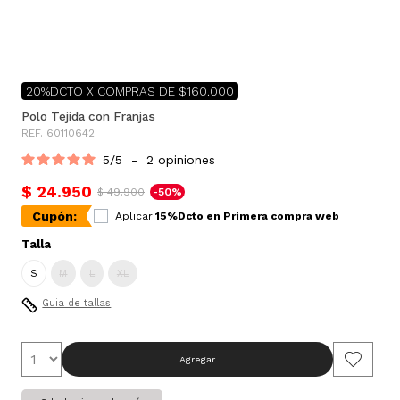
20%DCTO X COMPRAS DE $160.000
Polo Tejida con Franjas
REF. 60110642
5
/
5
-
2
opiniones
$ 24.950
$ 49.900
-50%
Cupón:
Aplicar
15%Dcto en Primera compra web
Talla
S
M
L
XL
Guia de tallas
Agregar