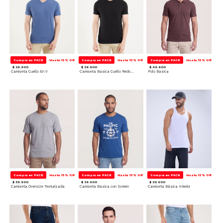
Compra en PACK
Hasta 15% Off
Compra en PACK
Hasta 15% Off
Compra en PACK
Hasta 15% Off
$ 29.900
$ 29.900
$ 49.900
Camiseta Cuello En V
Camiseta Basica Cuello Redondo
Polo Basica
Compra en PACK
Hasta 15% Off
Compra en PACK
Hasta 15% Off
Compra en PACK
Hasta 15% Off
$ 59.900
$ 39.900
$ 20.900
Camiseta Oversize Texturizada
Camiseta Basica con Screen
Camiseta Básica Interior