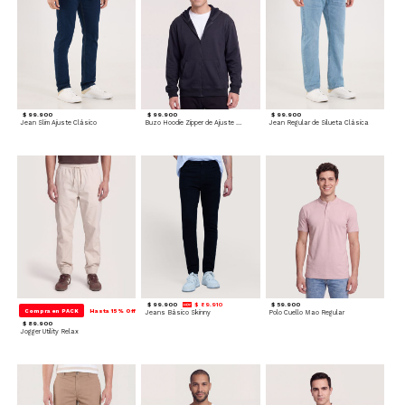
$ 99.900
$ 99.900
$ 99.900
Jean Slim Ajuste Clásico
Buzo Hoodie Zipper de Ajuste Cómodo
Jean Regular de Silueta Clásica
$ 99.900
$ 89.910
$ 59.900
Compra en PACK
Hasta 15% Off
Jeans Básico Skinny
Polo Cuello Mao Regular
$ 89.900
Jogger Utility Relax