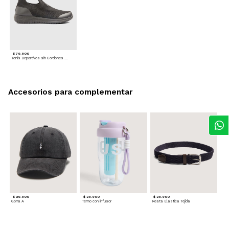
$ 79.900
Tenis Deportivos sin Cordones para hombre
Accesorios para complementar
$ 29.900
$ 29.900
$ 29.900
Gorra A
Termo con infusor
Reata Elastica Tejida