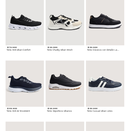
$ 79.900
$ 99.000
$ 89.900
Tenis Knit Urban Comfort
Tenis Chunky Urban Mesh
Tenis Clásicos con Detalle Lateral
$ 89.900
$ 99.900
$ 89.900
Tenis Knit Air Movement
Tenis Deportivos Urbanos
Tenis Casual Urban Lines