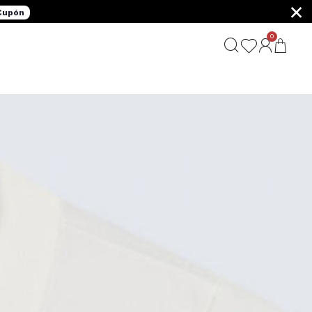
×
 Cupón
0
G