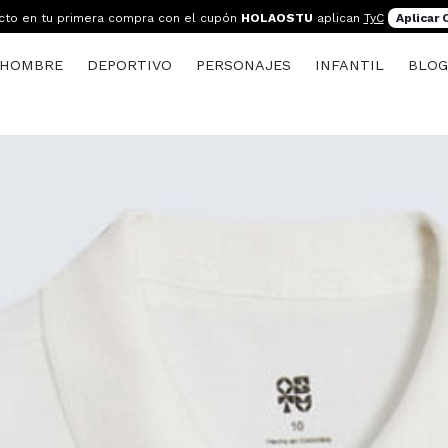
cto en tu primera compra con el cupón
HOLAOSTU
aplican
TyC
Aplicar
HOMBRE
DEPORTIVO
PERSONAJES
INFANTIL
BLO