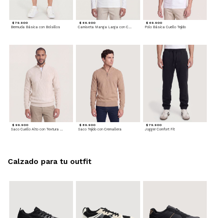
$ 79.900
$ 69.900
$ 69.900
Bermuda Básica con Bolsillos
Camiseta Manga Larga con Cuello Henley
Polo Básica Cuello Tejido
$ 99.900
$ 89.900
$ 79.900
Saco Cuello Alto con Textura Trenzada
Saco Tejido con Cremallera
Jogger Comfort Fit
Calzado para tu outfit