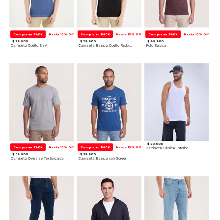
Compra en PACK
Hasta 15% Off
Compra en PACK
Hasta 15% Off
Compra en PACK
Hasta 15% Off
$ 29.900
$ 29.900
$ 49.900
Camiseta Cuello En V
Camiseta Basica Cuello Redondo
Polo Basica
$ 20.900
Compra en PACK
Hasta 15% Off
Compra en PACK
Hasta 15% Off
Camiseta Básica Interior
$ 59.900
$ 39.900
Camiseta Oversize Texturizada
Camiseta Basica con Screen