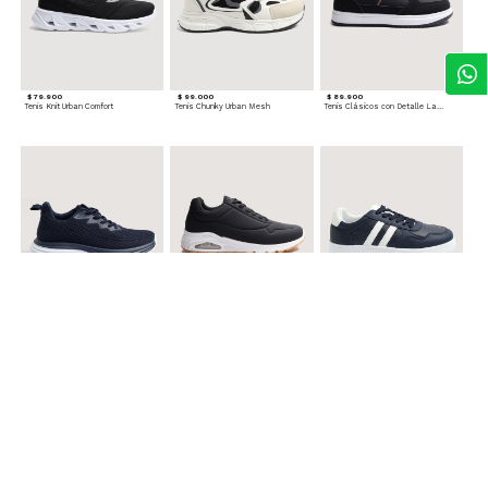
$ 79.900
$ 99.000
$ 89.900
Tenis Knit Urban Comfort
Tenis Chunky Urban Mesh
Tenis Clásicos con Detalle Lateral
$ 89.900
$ 99.900
$ 89.900
Tenis Knit Air Movement
Tenis Deportivos Urbanos
Tenis Casual Urban Lines