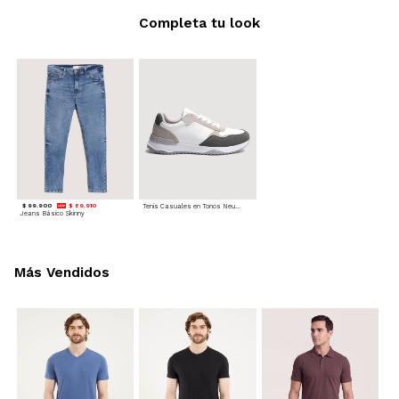
Completa tu look
$ 99.900
$ 89.910
Tenis Casuales en Tonos Neutros
Jeans Básico Skinny
Más Vendidos