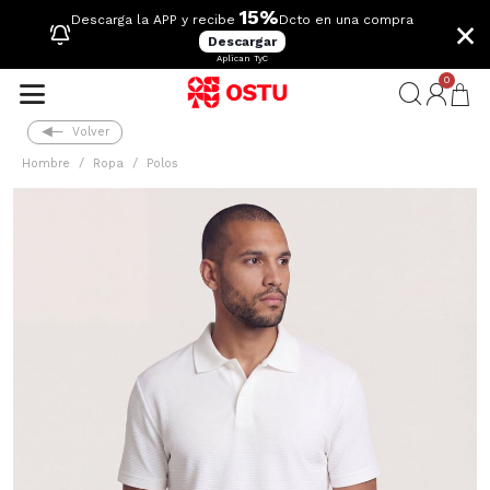
15%
×
Descarga la APP y recibe
Dcto en una compra
Descargar
Aplican TyC
0
Volver
Hombre
Ropa
Polos