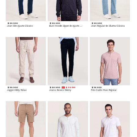
$ 99.900
$ 99.900
$ 99.900
Jean Slim Ajuste Clásico
Buzo Hoodie Zipper de Ajuste Cómodo
Jean Regular de Silueta Clásica
$ 89.900
$ 99.900
$ 89.910
$ 59.900
Jogger Utility Relax
Jeans Básico Skinny
Polo Cuello Mao Regular