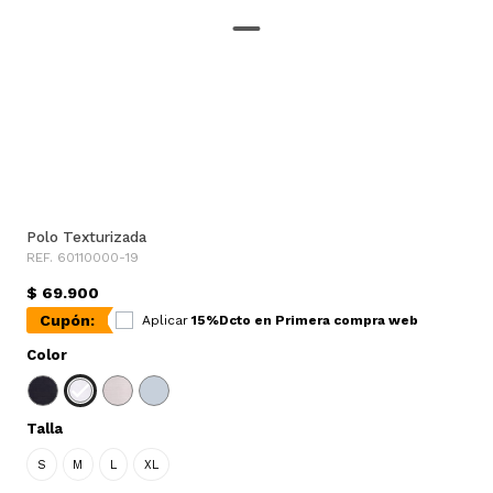
Polo Texturizada
REF. 60110000-19
$ 69.900
Cupón:
Aplicar
15%Dcto en Primera compra web
Color
Talla
S
M
L
XL