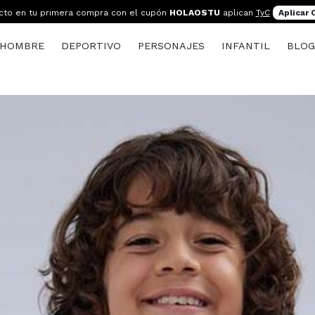
cto en tu primera compra con el cupón
HOLAOSTU
aplican
TyC
Aplicar
HOMBRE
DEPORTIVO
PERSONAJES
INFANTIL
BLO