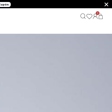
×
 Cupón
0
G