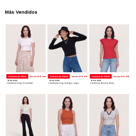
Más Vendidos
Compra en PACK
Hasta 15% Off
Compra en PACK
Hasta 15% Off
Compra en PACK
Hasta 15% Off
$ 39.900
$ 44.900
$ 49.900
Camiseta Crop Essential
Camiseta Crop Manga Larga
Camiseta Basica Boxy