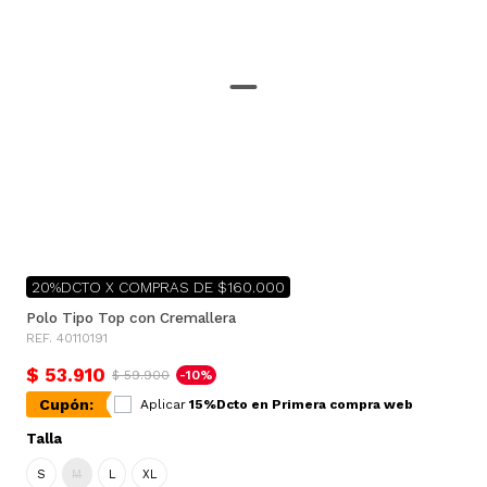
20%DCTO X COMPRAS DE $160.000
Polo Tipo Top con Cremallera
REF. 40110191
$ 53.910
$ 59.900
-10%
Cupón:
Aplicar
15%Dcto en Primera compra web
Talla
S
M
L
XL