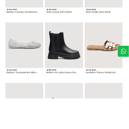
$ 69.900
$ 89.900
$ 99.900
Baletas Caladas Destalonadas
Tenis Casual Knit Comfort
Tenis Chunky Sport Black
$ 49.900
$ 119.900
$ 49.900
Baletas Transparentes Brillantes
Botines con Suela Gruesa Elastizada
Sandalias Planas Metalizadas