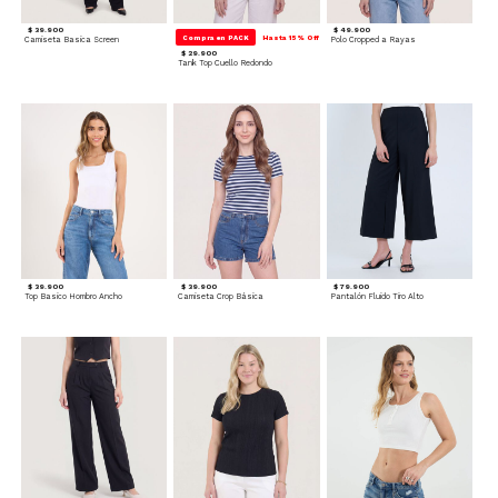
$ 39.900
$ 49.900
Compra en PACK
Hasta 15% Off
Camiseta Basica Screen
Polo Cropped a Rayas
$ 29.900
Tank Top Cuello Redondo
$ 39.900
$ 39.900
$ 79.900
Top Basico Hombro Ancho
Camiseta Crop Básica
Pantalón Fluido Tiro Alto