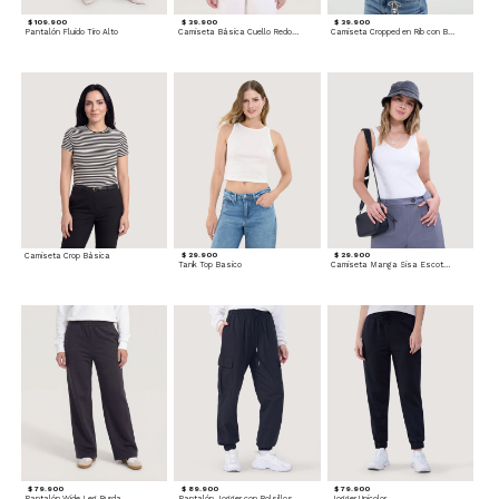
$ 109.900
$ 39.900
$ 39.900
Pantalón Fluido Tiro Alto
Camiseta Básica Cuello Redondo
Camiseta Cropped en Rib con Botones
Camiseta Crop Básica
$ 29.900
$ 29.900
Tank Top Basico
Camiseta Manga Sisa Escotada
$ 79.900
$ 89.900
$ 79.900
Pantalón Wide Leg Burda
Pantalón Jogger con Bolsillos Cargo
Jogger Unicolor