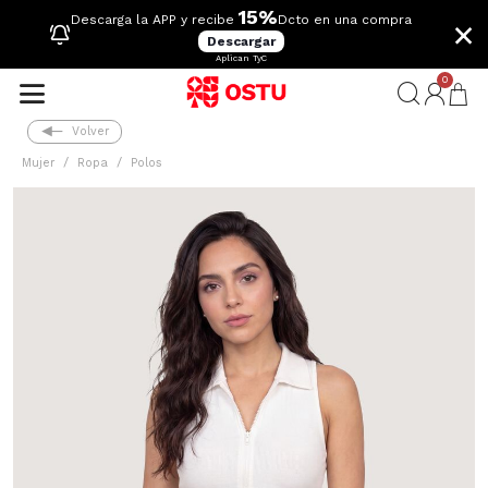
15%
×
Descarga la APP y recibe
Dcto en una compra
Descargar
Aplican TyC
0
Volver
Mujer
Ropa
Polos