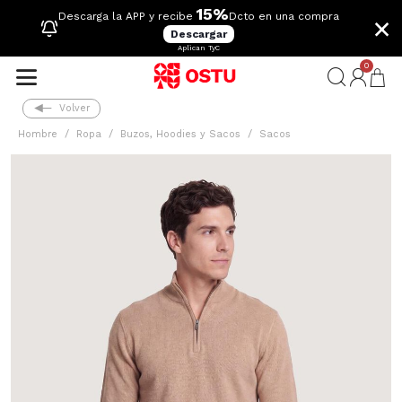
15%
×
Descarga la APP y recibe
Dcto en una compra
Descargar
Aplican TyC
0
Volver
Hombre
Ropa
Buzos, Hoodies y Sacos
Sacos