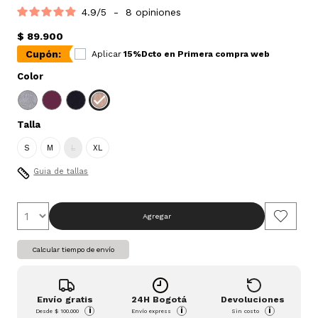
4.9
/
5
-
8
opiniones
$ 89.900
Cupón:
Aplicar
15%Dcto en Primera compra web
Color
Talla
S
M
L
XL
Guia de tallas
Agregar
Calcular tiempo de envío
Envío gratis
24H Bogotá
Devoluciones
i
i
i
Desde
$ 100.000
Envío express
Sin costo