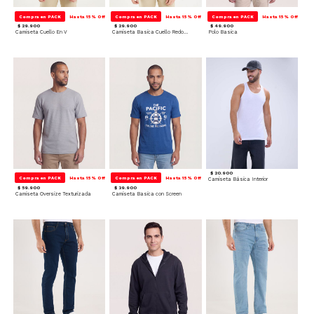
Compra en PACK
Hasta 15% Off
Compra en PACK
Hasta 15% Off
Compra en PACK
Hasta 15% Off
$ 29.900
$ 29.900
$ 49.900
Camiseta Cuello En V
Camiseta Basica Cuello Redondo
Polo Basica
$ 20.900
Compra en PACK
Hasta 15% Off
Compra en PACK
Hasta 15% Off
Camiseta Básica Interior
$ 59.900
$ 39.900
Camiseta Oversize Texturizada
Camiseta Basica con Screen