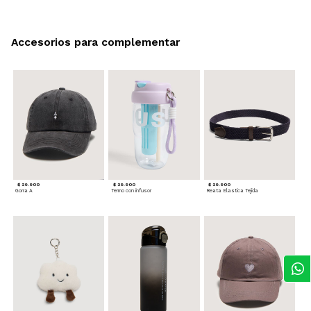
Accesorios para complementar
$ 29.900
$ 29.900
$ 29.900
Gorra A
Termo con infusor
Reata Elastica Tejida