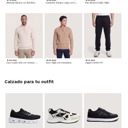
$ 79.900
$ 69.900
$ 69.900
Bermuda Básica con Bolsillos
Camiseta Manga Larga con Cuello Henley
Polo Básica Cuello Tejido
$ 99.900
$ 89.900
$ 79.900
Saco Cuello Alto con Textura Trenzada
Saco Tejido con Cremallera
Jogger Comfort Fit
Calzado para tu outfit