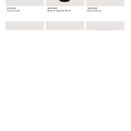
$ 12.900
$ 29.900
$ 29.900
Llavero Nube
Termo en Degrade 500 ml
Gorra Corazon
$ 29.900
$ 29.900
$ 49.900
Cinturones Pack x2 Hebilla Ovalada
Gorra Flowing
Set de Accesorios para Cabello
$ 39.900
$ 69.900
$ 29.900