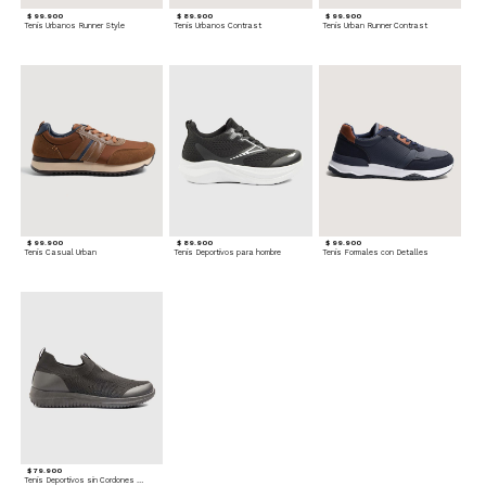
$ 99.900
$ 89.900
$ 99.900
Tenis Urbanos Runner Style
Tenis Urbanos Contrast
Tenis Urban Runner Contrast
$ 99.900
$ 89.900
$ 99.900
Tenis Casual Urban
Tenis Deportivos para hombre
Tenis Formales con Detalles
$ 79.900
Tenis Deportivos sin Cordones para hombre