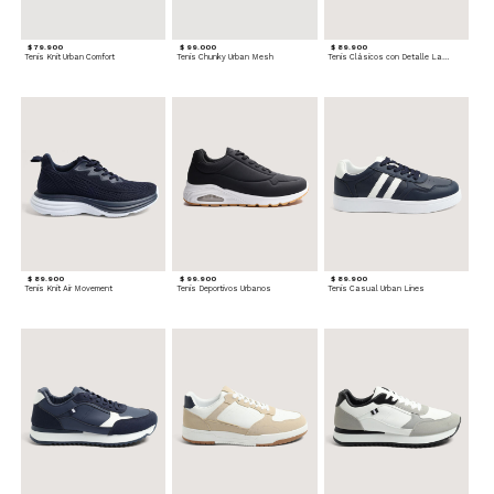
$ 79.900
$ 99.000
$ 89.900
Tenis Knit Urban Comfort
Tenis Chunky Urban Mesh
Tenis Clásicos con Detalle Lateral
$ 89.900
$ 99.900
$ 89.900
Tenis Knit Air Movement
Tenis Deportivos Urbanos
Tenis Casual Urban Lines