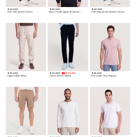
$ 99.900
$ 99.900
$ 99.900
Jean Slim Ajuste Clásico
Buzo Hoodie Zipper de Ajuste Cómodo
Jean Regular de Silueta Clásica
$ 89.900
$ 99.900
$ 89.910
$ 59.900
Jogger Utility Relax
Jeans Básico Skinny
Polo Cuello Mao Regular