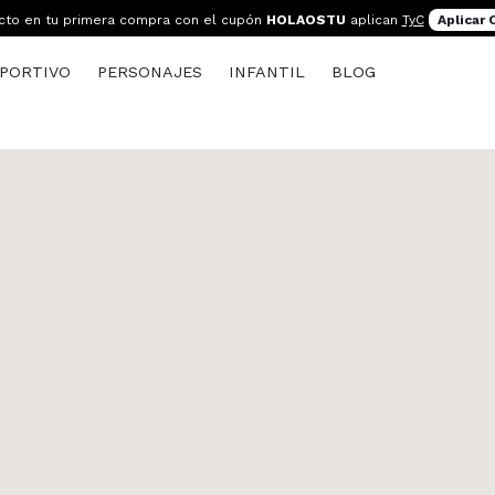
cto en tu primera compra con el cupón
HOLAOSTU
aplican
TyC
Aplicar
PORTIVO
PERSONAJES
INFANTIL
BLOG