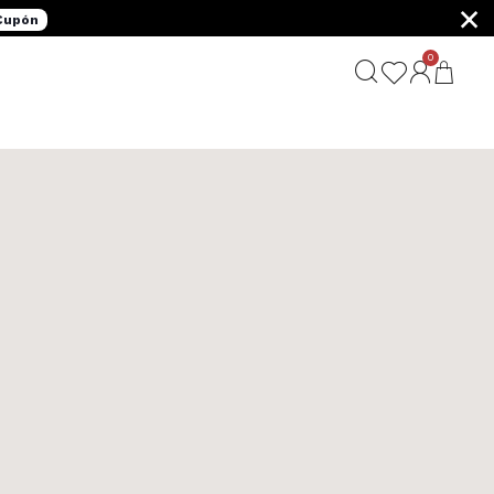
×
 Cupón
0