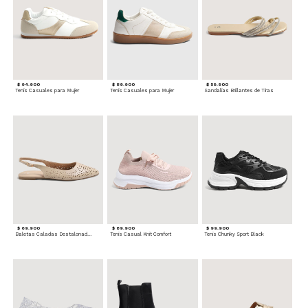
$ 94.900
$ 89.900
$ 59.900
Tenis Casuales para Mujer
Tenis Casuales para Mujer
Sandalias Brillantes de Tiras
$ 69.900
$ 89.900
$ 99.900
Baletas Caladas Destalonadas
Tenis Casual Knit Comfort
Tenis Chunky Sport Black