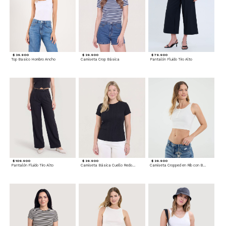
$ 39.900
$ 39.900
$ 79.900
Top Basico Hombro Ancho
Camiseta Crop Básica
Pantalón Fluido Tiro Alto
$ 109.900
$ 39.900
$ 39.900
Pantalón Fluido Tiro Alto
Camiseta Básica Cuello Redondo
Camiseta Cropped en Rib con Botones