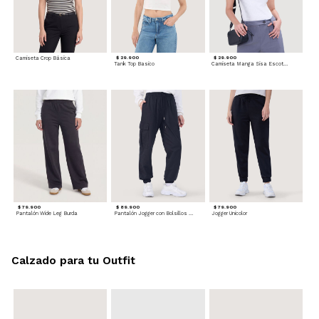
Camiseta Crop Básica
$ 29.900
$ 29.900
Tank Top Basico
Camiseta Manga Sisa Escotada
$ 79.900
$ 89.900
$ 79.900
Pantalón Wide Leg Burda
Pantalón Jogger con Bolsillos Cargo
Jogger Unicolor
Calzado para tu Outfit