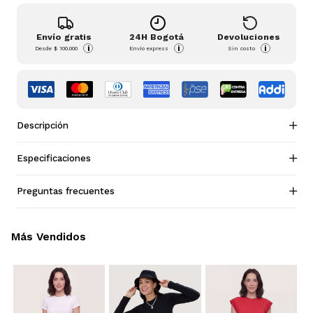
Envío gratis
24H Bogotá
Devoluciones
i
i
i
Desde
$ 100.000
Envío express
Sin costo
Descripción
Especificaciones
Preguntas frecuentes
Más Vendidos