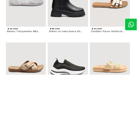
$ 49.900
$ 119.900
$ 49.900
Baletas Transparentes Brillantes
Botines con Suela Gruesa Elastizada
Sandalias Planas Metalizadas
$ 49.900
$ 79.900
$ 69.900
Sandalias Cruzadas con Hebilla
Tenis Deportivas con Brillos para mujer
Sandalias Doble Tira Texturizada