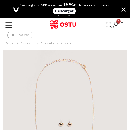
15%
×
Descarga la APP y recibe
Dcto en una compra
Descargar
Aplican TyC
0
Volver
Mujer
Accesorios
Bisutería
Sets