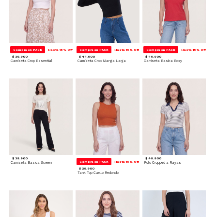
Compra en PACK
Hasta 15% Off
Compra en PACK
Hasta 15% Off
Compra en PACK
Hasta 15% Off
$ 39.900
$ 44.900
$ 49.900
Camiseta Crop Essential
Camiseta Crop Manga Larga
Camiseta Basica Boxy
$ 39.900
$ 49.900
Compra en PACK
Hasta 15% Off
Camiseta Basica Screen
Polo Cropped a Rayas
$ 29.900
Tank Top Cuello Redondo