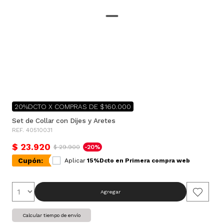
20%DCTO X COMPRAS DE $160.000
Set de Collar con Dijes y Aretes
REF. 40510031
$ 23.920
$ 29.900
-20%
Cupón:
Aplicar
15%Dcto en Primera compra web
Agregar
Calcular tiempo de envío