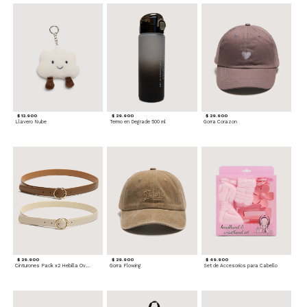
$ 12.900
$ 29.900
$ 29.900
Llavero Nube
Termo en Degrade 500 ml
Gorra Corazon
$ 29.900
$ 29.900
$ 49.900
Cinturones Pack x2 Hebilla Ovalada
Gorra Flowing
Set de Accesorios para Cabello