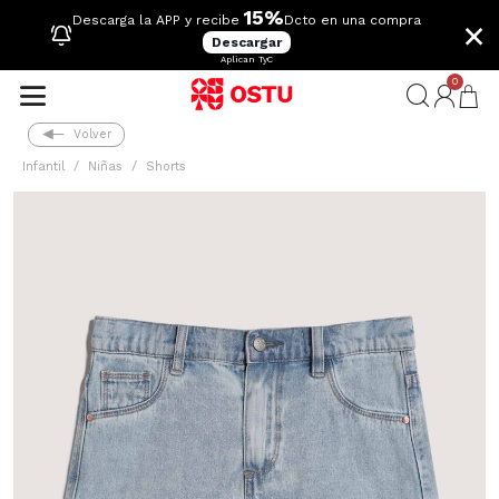
15%
×
Descarga la APP y recibe
Dcto en una compra
Descargar
Aplican TyC
0
Volver
Infantil
Niñas
Shorts