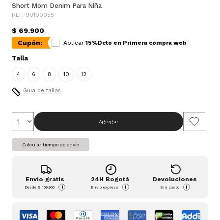
Short Mom Denim Para Niña
REF. 90190055
$ 69.900
Cupón:
Aplicar
15%Dcto en Primera compra web
Talla
4
6
8
10
12
Guia de tallas
Agregar
Calcular tiempo de envío
Envío gratis
24H Bogotá
Devoluciones
i
i
i
Desde
$ 159.900
Envío express
Sin costo