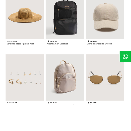
$ 39.900
$ 69.900
$ 29.900
Sombrero Tejido Figuras Mar
Mochila Con Bolsillos
Gorra acanalada unicolor
$ 24.900
$ 69.900
$ 34.900
Set x6 Aretes
Morral Compacto con Bolsillo Frontal
Gafas Doradas